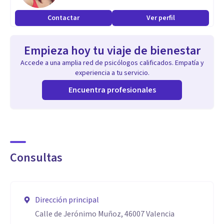
- Diplomada en "Trabajo social".
Contactar
Ver perfil
- Delegada de "Asociación de Peritos Judiciales" (ASOPER)
en la "Comunidad valenciana" y "Catalunya".
Empieza hoy tu viaje de bienestar
- Diferentes entrevistas en radio y en televisión.
Accede a una amplia red de psicólogos calificados. Empatía y
experiencia a tu servicio.
Aptitudes
Encuentra profesionales
- Terapia de pareja.
- Terapia familiar.
- Terapia individual (sobre todo cuando alguien sufre
malestar emocional por su relación inadecuadas con otras
Consultas
personas).
- Mediadora familiar.
- Coordinadora de parentalidad.
Dirección principal
- Psicóloga forense en temas civiles (matrimoniales) y
Calle de Jerónimo Muñoz, 46007 Valencia
laborales.