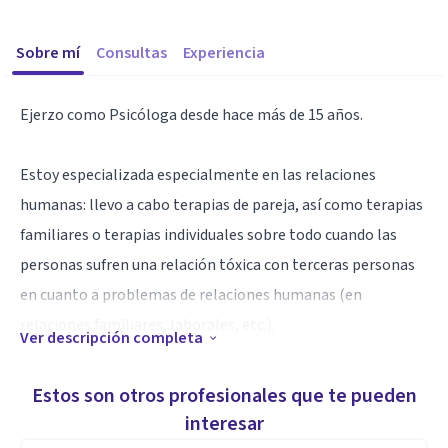
Sobre mí
Consultas
Experiencia
Ejerzo como Psicóloga desde hace más de 15 años.
Estoy especializada especialmente en las relaciones
humanas: llevo a cabo terapias de pareja, así como terapias
familiares o terapias individuales sobre todo cuando las
personas sufren una relación tóxica con terceras personas
en cuanto a problemas de relaciones humanas (en
relaciones familiares, laborales, etc.).
Ver descripción completa
Considero que ayudo a reconciliar a las personas cuando no
Estos son otros profesionales que te pueden
se entienden en "terapia de pareja", así como potenciar una
interesar
mejor relación entre padres e hijos en "terapia familiar", y