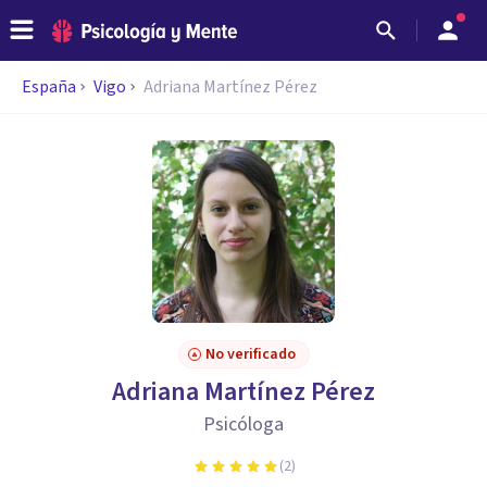
España
Vigo
Adriana Martínez Pérez
No verificado
Adriana Martínez Pérez
Psicóloga
(
2
)