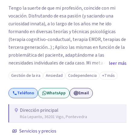
Tengo la suerte de que mi profesión, coincide con mi
vocación. Disfrutando de esa pasión (y saciando una
curiosidad innata), a lo largo de los años me he ido
formando en diversas teorías y técnicas psicológicas
(terapia cognitivo-conductual, terapia EMDR, terapias de
tercera generación...) ; Aplico las mismas en función de la
problemática del paciente, adaptándome a las
necesidades individuales de cada caso. Mi meta es que el
leer más
paciente adquiera las estrategias psicoemocionales que
Gestión de la ira
Ansiedad
Codependencia
+7 más
necesita para alcanzar su bienestar, interiorizando las
mismas y convirtiendo estas herramientas en un
Teléfono
WhatsApp
Email
amortiguador ante diversos acontecimientos vitales
(presentes y futuros). Trabajo con el paciente como un
equipo: yo proporciono un entorno seguro donde
Dirección principal
Rúa Lepanto, 36201 Vigo, Pontevedra
expresarse y aprender (en base al conocimiento
científico), y el paciente se implica aportándome datos,
Servicios y precios
profundizando en sí mismo y realizando ejercicios