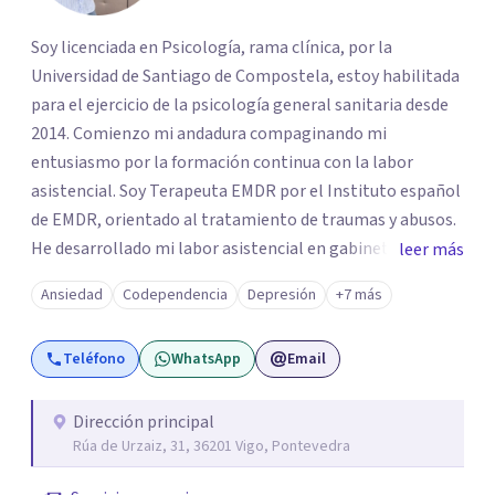
Soy licenciada en Psicología, rama clínica, por la
Universidad de Santiago de Compostela, estoy habilitada
para el ejercicio de la psicología general sanitaria desde
2014. Comienzo mi andadura compaginando mi
entusiasmo por la formación continua con la labor
asistencial. Soy Terapeuta EMDR por el Instituto español
de EMDR, orientado al tratamiento de traumas y abusos.
He desarrollado mi labor asistencial en gabinetes de
leer más
psicología lo que me confiere una gran versatilidad a la
Ansiedad
Codependencia
Depresión
+7 más
hora de trabajar con un amplio espectro de pacientes y
patologías.
Teléfono
WhatsApp
Email
Dirección principal
Rúa de Urzaiz, 31, 36201 Vigo, Pontevedra