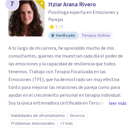
7
Itziar Arana Rivero
Psicóloga experta en Emociones y
Parejas
5
/ 5
Verificado
Terapia Online
A lo largo de mi carrera, he aprendido mucho de mis
consultantes, quienes me muestran cada día el poder de
las emociones y la capacidad de resiliencia que todos
tenemos. Trabajo con Terapia Focalizada en las
Emociones (TFE), que ha demostrado ser muy efectiva
tanto para mejorar las relaciones de pareja como para
ayudar en el crecimiento personal en terapia individual.
Soy la única entrenadora certificada en Terapia
leer más
Focalizada en las Emociones (TFE) en España, además de
Habilidades de afrontamiento
Divorcio
supervisora y terapeuta certificada. La TFE ha
Problemas emocionales
+7 más
demostrado una mejora significativa en las relaciones,
con un 70-75% de éxito y felicidad duradera. Este enfoque