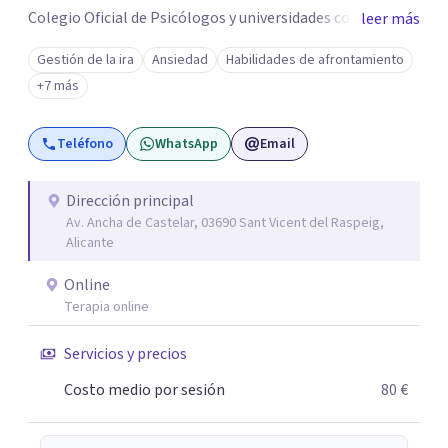
Colegio Oficial de Psicólogos y universidades como la
leer más
UNIR, Europea y la U. Nebrija para que colabore en la
Gestión de la ira
Ansiedad
Habilidades de afrontamiento
formación de psicólogos de máster y psicólogos
+7 más
colegiados. Están en continuo crecimiento. Actualmente
tiene sede en Madrid y Alicante.
Teléfono
WhatsApp
Email
Dirección principal
Av. Ancha de Castelar, 03690 Sant Vicent del Raspeig,
Alicante
Online
Terapia online
Servicios y precios
Costo medio por sesión
80 €