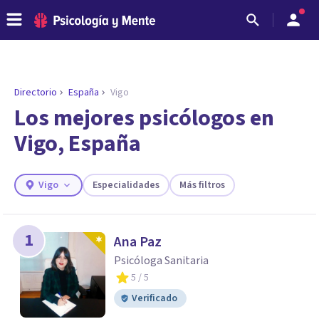
Directorio
España
Vigo
ENCONTRAR MI TERAPEUTA
¿Necesitas ayuda para encontrar el
Los mejores psicólogos en
psicólogo adecuado?
Vigo, España
Responde a unas breves preguntas y te ofreceremos
los profesionales que más se ajustan a tus
necesidades.
Vigo
Especialidades
Más filtros
Responder cuestionario
1
Ana Paz
Psicóloga Sanitaria
5
/ 5
Verificado