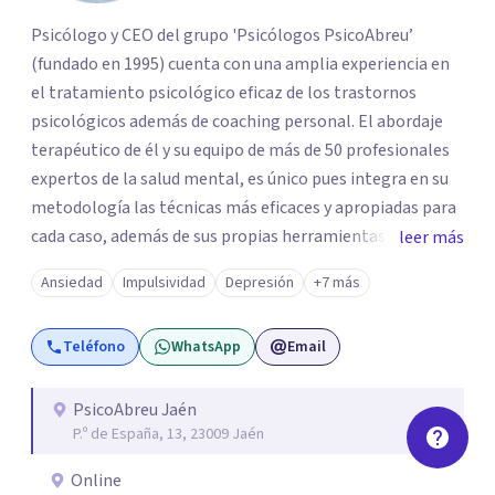
Psicólogo y CEO del grupo 'Psicólogos PsicoAbreu’
(fundado en 1995) cuenta con una amplia experiencia en
el tratamiento psicológico eficaz de los trastornos
psicológicos además de coaching personal. El abordaje
terapéutico de él y su equipo de más de 50 profesionales
expertos de la salud mental, es único pues integra en su
metodología las técnicas más eficaces y apropiadas para
cada caso, además de sus propias herramientas y técnicas
leer más
psicológicas que le hacen un equipo de profesionales
Ansiedad
Impulsividad
Depresión
+7 más
único en su campo. Rodolfo de Porras hace énfasis en la
importancia de trabajar no solo el síntoma que trae a la
Teléfono
WhatsApp
Email
persona a consulta sino tratar la raíz del problema para
que el problema psicológico de la persona no vuelva a
repetirse en el futuro.
PsicoAbreu Jaén
P.º de España, 13, 23009 Jaén
Online