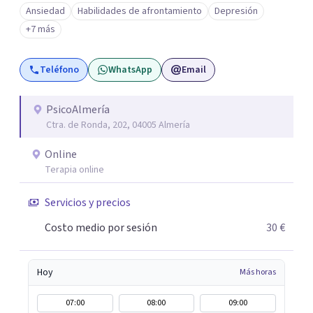
habilidades y desarrollo personal. ¡Tus objetivos son los
Ansiedad
Habilidades de afrontamiento
Depresión
míos y juntos los alcanzaremos!. Mi objetivo principal es
+7 más
que consigas el bienestar y equilibrio que buscas, siendo
consciente de que cada persona es diferente y por ello
Teléfono
WhatsApp
Email
inicialmente realizaremos una adecuada evaluación para
conseguir un tratamiento individualizado y
personalizado. Utilizo diferentes técnicas psicológicas
PsicoAlmería
Ctra. de Ronda, 202, 04005 Almería
aunque mi especialidad es la hipnosis clínica, como
técnica útil en las terapias psicológicas aumentando su
Online
eficacia, reduciendo el tiempo de tratamiento y
Terapia online
consiguiendo cambios positivos desde la primera sesión.
¿Tienes dudas de cómo enfocaré tu problema o situación?
Servicios y precios
Contáctame y te informaré con mucho gusto. Es el
Costo medio por sesión
30 €
momento de dar el paso a una nueva etapa en tu vida.
Hoy
Más horas
07:00
08:00
09:00