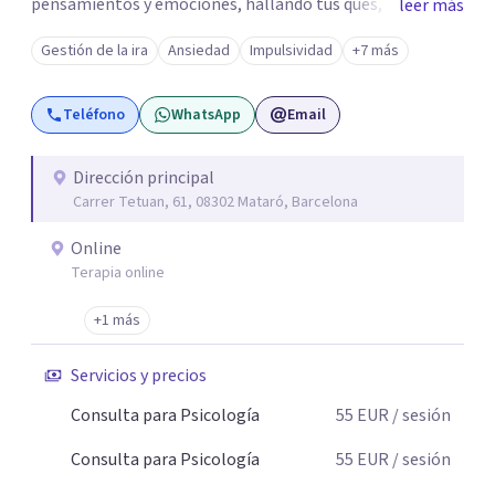
pensamientos y emociones, hallando tus qués, tus
leer más
cómos, tus porqués, tus cuándos y tus dóndes a lo largo
Gestión de la ira
Ansiedad
Impulsividad
+7 más
de tu vida. Así, podrás desenredar el lío que es vivir, podrás
aceptar quien eres: un ser humano que siente, que piensa
Teléfono
WhatsApp
Email
y que hace; un ser que se contradice, que tiene dudas y que
se equivoca. Y eso es natural y sano.🫀+🧠 =💝
Dirección principal
Carrer Tetuan, 61, 08302 Mataró, Barcelona
Online
Terapia online
+1 más
Servicios y precios
Consulta para Psicología
55
EUR
/ sesión
Consulta para Psicología
55
EUR
/ sesión