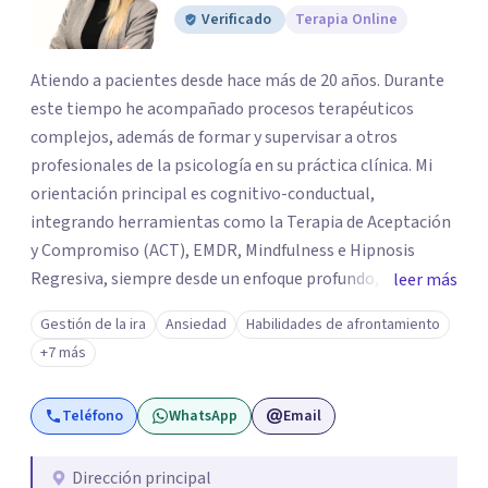
Verificado
Terapia Online
Atiendo a pacientes desde hace más de 20 años. Durante
este tiempo he acompañado procesos terapéuticos
complejos, además de formar y supervisar a otros
profesionales de la psicología en su práctica clínica. Mi
orientación principal es cognitivo-conductual,
integrando herramientas como la Terapia de Aceptación
y Compromiso (ACT), EMDR, Mindfulness e Hipnosis
Regresiva, siempre desde un enfoque profundo,
leer más
respetuoso y adaptado a cada persona. También
Gestión de la ira
Ansiedad
Habilidades de afrontamiento
acompaño procesos de crecimiento personal y terapia
+7 más
del alma orientados al trabajo emocional, la búsqueda de
sentido, el autoconocimiento y la conexión interior. Mi
Teléfono
WhatsApp
Email
objetivo es ayudar a las personas a comprenderse mejor,
encontrar paz interior y desarrollar los recursos
necesarios para vivir con mayor equilibrio y plenitud.
Dirección principal