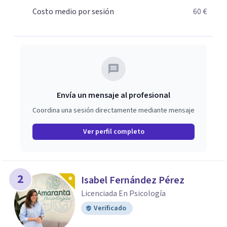
dirigidos a que la mejoría sea lo más intensa,
Costo medio por sesión
60 €
generalizada y rápida posible. Quiero ayudarte, ¿te
animas a que formemos un equipo?
Envía un mensaje al profesional
Coordina una sesión directamente mediante mensaje
Ver perfil completo
2
Isabel Fernández Pérez
Licenciada En Psicología
Verificado