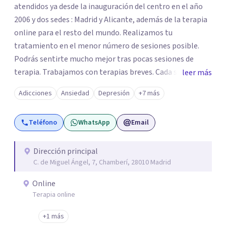
atendidos ya desde la inauguración del centro en el año
2006 y dos sedes : Madrid y Alicante, además de la terapia
online para el resto del mundo. Realizamos tu
tratamiento en el menor número de sesiones posible.
Podrás sentirte mucho mejor tras pocas sesiones de
terapia. Trabajamos con terapias breves. Cada sesión de
leer más
terapia te resultará de utilidad y te ayudará a conseguir
Adicciones
Ansiedad
Depresión
+7 más
tus objetivos. Entre nuestras especialidades destaca la
terapia de pareja y sexual, así como el tratamiento de
Teléfono
WhatsApp
Email
problemas emocionales, obsesiones, ansiedad , estrés,
duelos, insomnio y depresión, entre otros. Contamos
además con un servicio de hipnosis regresiva para el
Dirección principal
C. de Miguel Ángel, 7, Chamberí, 28010 Madrid
trabajo de "Terapia del Alma".
Online
Terapia online
+1 más