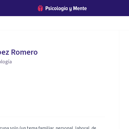
pez Romero
ología
cupa solo (un tema familiar, personal, laboral, de