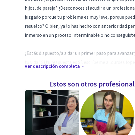
hijos, de pareja? ¿Desconoces si acudir a un profesion
juzgado porque tu problema es muy leve, porque pueda
resuelto? O bien, ya lo has hecho con anterioridad per
inmerso en un proceso interminable o no conseguiste
¿Estás dispuesto/a a dar un primer paso para avanzar 
tu vida? Si tu respuesta es Sí, escríbeme a lourdes.
Ver descripción completa
teléfono y te llamaré para fijar una primera sesión.
Estos son otros profesiona