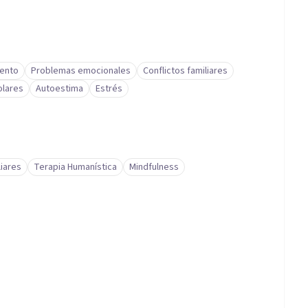
iento
Problemas emocionales
Conflictos familiares
olares
Autoestima
Estrés
iares
Terapia Humanística
Mindfulness