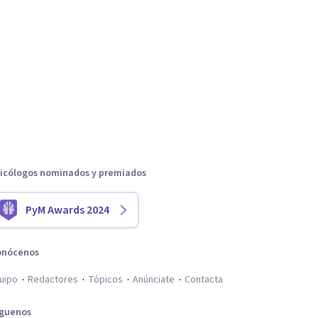
icólogos nominados y premiados
PyM Awards 2024
onócenos
uipo
Redactores
Tópicos
Anúnciate
Contacta
íguenos