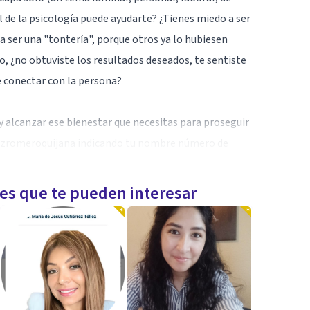
al de la psicología puede ayudarte? ¿Tienes miedo a ser
 ser una "tontería", porque otros ya lo hubiesen
o, ¿no obtuviste los resultados deseados, te sentiste
 conectar con la persona?
y alcanzar ese bienestar que necesitas para proseguir
lopezromeroquijana indicando tu nombre número de
les que te pueden interesar