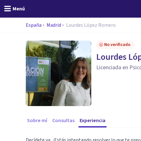
Menú
España
Madrid
Lourdes López Romero
No verificado
Lourdes Ló
Licenciada en Psic
Sobre mí
Consultas
Experiencia
Decídete ya. ¿Estás intentando resolver lo que te preo