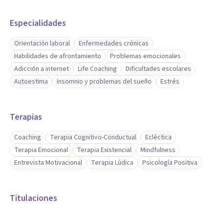
profesional.Psicóloga experta en gestión de las emociones
Especialidades
(ámbitos laboral (problemas laborales), familiar,
educativo, enfermedad y convalecencia...) e inteligencia
Orientación laboral
Enfermedades crónicas
Habilidades de afrontamiento
Problemas emocionales
emocional,autoestima,gestión del tiempo,resolución de
Adicción a internet
Life Coaching
Dificultades escolares
conflictos,liderazgo.Métodos propios probados y con
Autoestima
Insomnio y problemas del sueño
Estrés
resultados, que se adaptan perfectamente a tí y a tus
necesidades.
Da un giro a tu carrera profesional y/o educativa.
Terapias
Coaching
Terapia Cognitivo-Conductual
Ecléctica
Terapia Emocional
Terapia Existencial
Mindfulness
Entrevista Motivacional
Terapia Lúdica
Psicología Positiva
Titulaciones