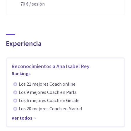
dudas. Escríbeme un correo o un whatsapp para ver la mejor
70 €
/ sesión
forma de ayudarte.
Elige al mejor profesional cualificado y colegiado para tu
planificación y carrera laboral y/o académica.
Experiencia
Especialidad
Amplia formación y experiencia en los ámbitos de la
Reconocimientos a
Ana Isabel Rey
gestión emocional, orientación vocacional,orientación
Rankings
laboral y académica, coaching educativo y
Los 21 mejores Coach online
profesional,selección y gestión de personal, así como en
Los 9 mejores Coach en Parla
psicología educativa y del trabajo.
Los 6 mejores Coach en Getafe
Los 20 mejores Coach en Madrid
Aptitudes
Ver todos
Metodología propia en orientación vocacional creada por
mí y contrastada con años de experiencia