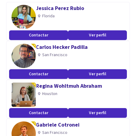
Institución de Gobierno.
Jessica Perez Rubio
Florida
Aptitudes
Psicologa Clinica, Especialidad en Terapia de Lenguaje,
Contactar
Ver perfil
Postgrado en Consejeria Familiar, Certificada en
Carlos Hecker Padilla
Yogimindsforkids e Instructor Certificado ante la STPS.
San Francisco
Contactar
Ver perfil
Regina Wohltmuh Abraham
Houston
Contactar
Ver perfil
Gabriele Cotronei
San Francisco