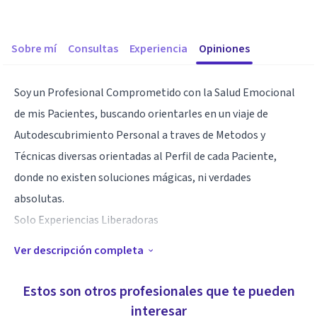
Sobre mí
Consultas
Experiencia
Opiniones
Soy un Profesional Comprometido con la Salud Emocional
de mis Pacientes, buscando orientarles en un viaje de
Autodescubrimiento Personal a traves de Metodos y
Técnicas diversas orientadas al Perfil de cada Paciente,
donde no existen soluciones mágicas, ni verdades
absolutas.
Solo Experiencias Liberadoras
Ver descripción completa
Especialidad
Ánalitica, Empática, Comprometida con Enfoque
Estos son otros profesionales que te pueden
Humanista y Experiencia de más de 10 años en una
interesar