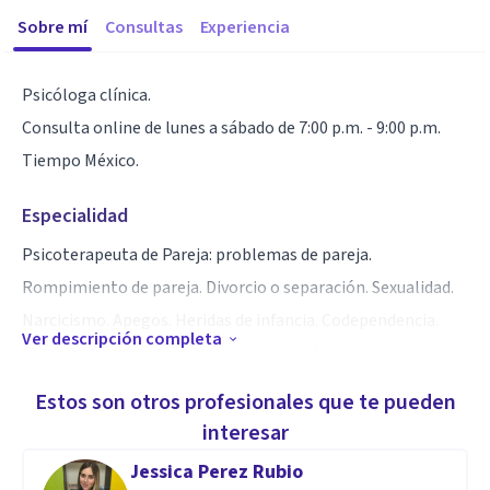
Sobre mí
Consultas
Experiencia
Psicóloga clínica.
Consulta online de lunes a sábado de 7:00 p.m. - 9:00 p.m.
Tiempo México.
Especialidad
Psicoterapeuta de Pareja: problemas de pareja.
Rompimiento de pareja. Divorcio o separación. Sexualidad.
Narcicismo. Apegos. Heridas de infancia. Codependencia.
Ver descripción completa
Terapia individual y para adolescentes. Autoestima. Amor
propio.
Estos son otros profesionales que te pueden
interesar
Aptitudes
Jessica Perez Rubio
Diplomado Internacional en Psicoterapia de pareja. Mi