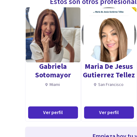
Estos son otros profesiona
Gabriela
Maria De Jesus
Sotomayor
Gutierrez Tellez
Miami
San Francisco
Ver perfil
Ver perfil
Empieza hoy tu v