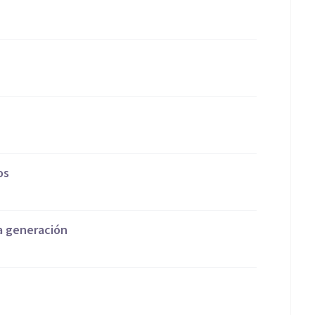
os
ra generación