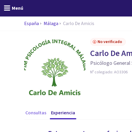
Menú
España
Málaga
Carlo De Amicis
No verificado
Carlo De Am
Psicólogo General 
Nº colegiado:
AO3306
Consultas
Experiencia