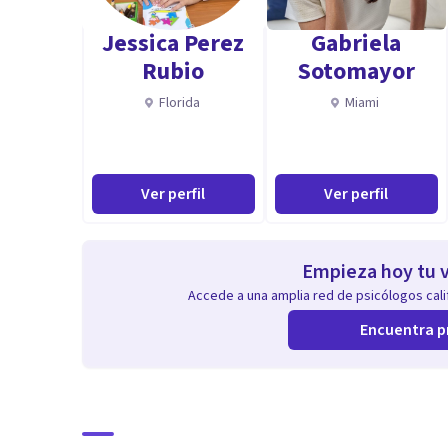
Jessica Perez
Gabriela
Rubio
Sotomayor
Florida
Miami
Ver perfil
Ver perfil
Empieza hoy tu v
Accede a una amplia red de psicólogos calif
Encuentra p