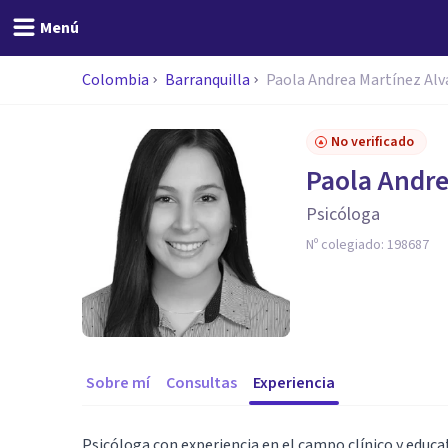
Menú
Colombia
Barranquilla
Paola Andrea Martínez Alv
No verificado
Paola Andre
Psicóloga
Nº colegiado:
198687
Sobre mí
Consultas
Experiencia
Psicóloga con experiencia en el campo clínico y educa