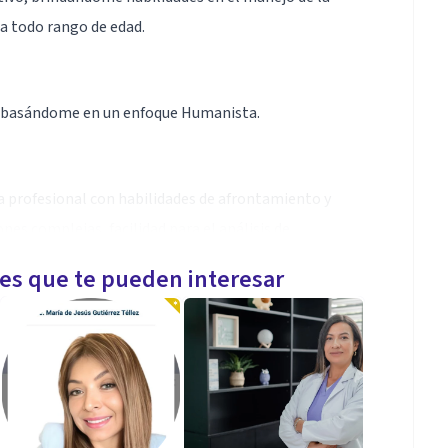
 a todo rango de edad.
, basándome en un enfoque Humanista.
a profesional con habilidades de afrontamiento y
es complejas, facilidad para el análisis de
nejo de la comunicación asertiva.
les que te pueden interesar