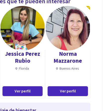
les que te pueden interesar
Jessica Perez
Norma
Rubio
Mazzarone
Florida
Buenos Aires
Ver perfil
Ver perfil
iaje de bienestar