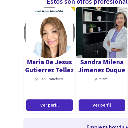
Estos son otros profesiona
Maria De Jesus
Sandra Milena
Gutierrez Tellez
Jimenez Duque
San Francisco
Miami
Ver perfil
Ver perfil
Empieza hoy tu v