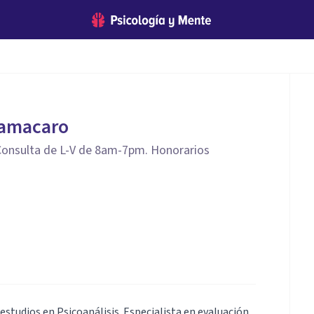
Camacaro
 Consulta de L-V de 8am-7pm. Honorarios
studios en Psicoanálisis. Especialista en evaluación,