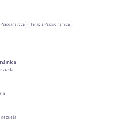
 Psicoanalítica
Terapia Psicodinámica
inámica
nezuela
ela
Venezuela