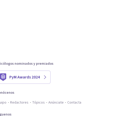
icólogos nominados y premiados
PyM Awards 2024
onócenos
uipo
Redactores
Tópicos
Anúnciate
Contacta
íguenos