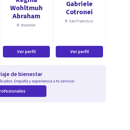
Gabriele
Wohltmuh
Cotronei
Abraham
San Francisco
Houston
Ver perfil
Ver perfil
iaje de bienestar
icados. Empatía y experiencia a tu servicio.
rofesionales