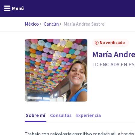
Menú
México
Cancún
María Andrea Sastre
No verificado
María Andre
LICENCIADA EN PS
Sobre mí
Consultas
Experiencia
Trabajo con psicología cognitivo conductual, a través 