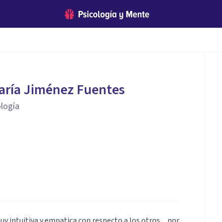
aría Jiménez Fuentes
ología
y intuitiva y empatica con respecto a los otros.... por