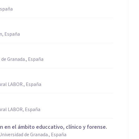
 España
n, España
 de Granada., España
tural LABOR., España
tural LABOR, España
n en el ámbito educcativo, clínico y forense.
Universidad de Granada., España