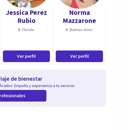
Jessica Perez
Norma
.familiares y si estás embarazada o sobre todo si
Rubio
Mazzarone
Florida
Buenos Aires
blemas de pareja o cualquier cosa q t ocurra.....
Ver perfil
Ver perfil
iaje de bienestar
icados. Empatía y experiencia a tu servicio.
rofesionales