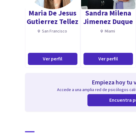
Maria De Jesus
Sandra Milena
También t puedo ayudar con problemas emocionales....
Gutierrez Tellez
Jimenez Duque
acabas de tener a tu bebé.....
San Francisco
Miami
También t puedo ayudar si t sientes ansioso, tienes pro
Ver perfil
Ver perfil
Empieza hoy tu v
Accede a una amplia red de psicólogos calif
Encuentra p