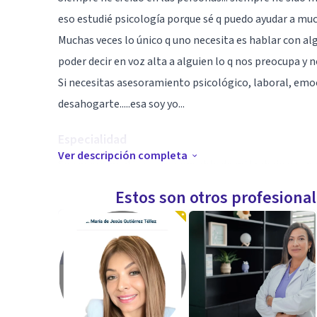
eso estudié psicología porque sé q puedo ayudar a muc
Muchas veces lo único q uno necesita es hablar con alg
poder decir en voz alta a alguien lo q nos preocupa y n
Si necesitas asesoramiento psicológico, laboral, em
desahogarte.....esa soy yo...
Especialidad
Ver descripción completa
Soy muy empatica..... responsable de mi trabajo y co
Estos son otros profesiona
Aptitudes
Mi especialidad son los recursos humanos...
T puedo enseñar a sacarle más provecho a tu currícul
entrevistas,etc....
Puedo enseñar a tu hijo o a ti técnicas de estudio para