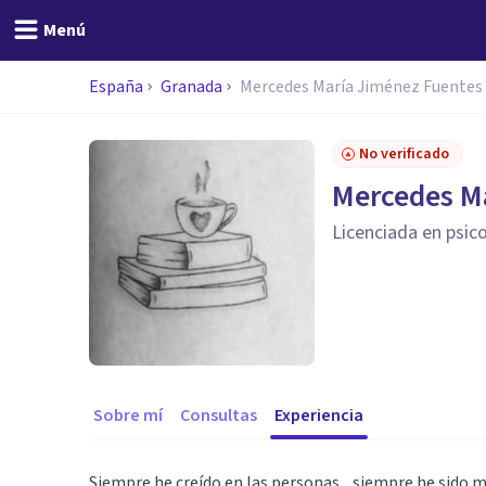
Menú
España
Granada
Mercedes María Jiménez Fuentes
No verificado
Mercedes M
Licenciada en psic
Sobre mí
Consultas
Experiencia
Siempre he creído en las personas... siempre he sido mu