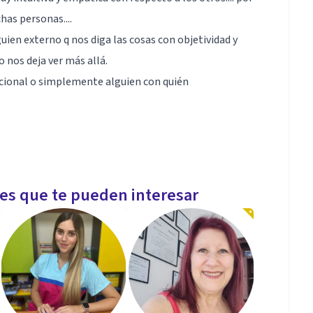
has personas....
uien externo q nos diga las cosas con objetividad y
o nos deja ver más allá.
ocional o simplemente alguien con quién
n mucha gana de ayudar a los demás
les que te pueden interesar
um, hacer cartas de presentación, prepararte para
 aprovechar al máximo las horas dedicadas a tal fin...