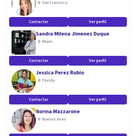
San Francisco
Especialidad
Contactar
Ver perfil
DISCIPLINA , RESPETO , CAPACIDAD DE ESCUCHAR ,
Sandra Milena Jimenez Duque
PERSEVERANCIA, INTELIGENCIA , PASION POR MI
Miami
PROFESION
Aptitudes
Contactar
Ver perfil
PSICOTERAPEUTA GESTALT 35 AÑOS DE EXPERIENCIA
Jessica Perez Rubio
Florida
Contactar
Ver perfil
Norma Mazzarone
Buenos Aires