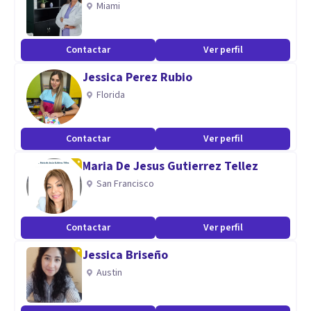
Miami
Tengo formación y experiencia en trastornos del
aprendizaje, de la vejez, cuidados paliativos así como
Contactar
Ver perfil
trastornos del estado de ánimo.
Jessica Perez Rubio
Florida
Contactar
Ver perfil
Maria De Jesus Gutierrez Tellez
San Francisco
Contactar
Ver perfil
Jessica Briseño
Austin