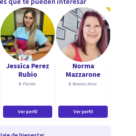
les que te pueden interesar
Jessica Perez
Norma
Rubio
Mazzarone
Florida
Buenos Aires
Ver perfil
Ver perfil
iaje de bienestar