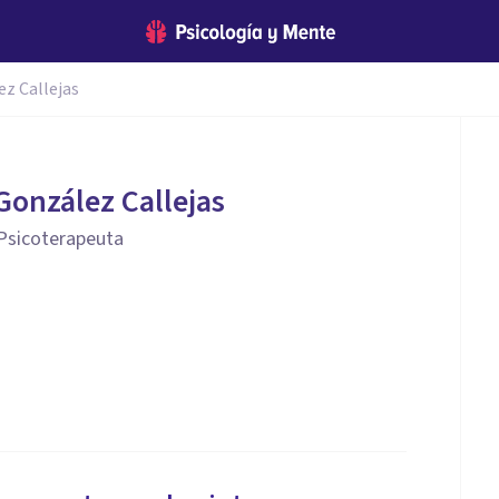
z Callejas
González Callejas
 Psicoterapeuta