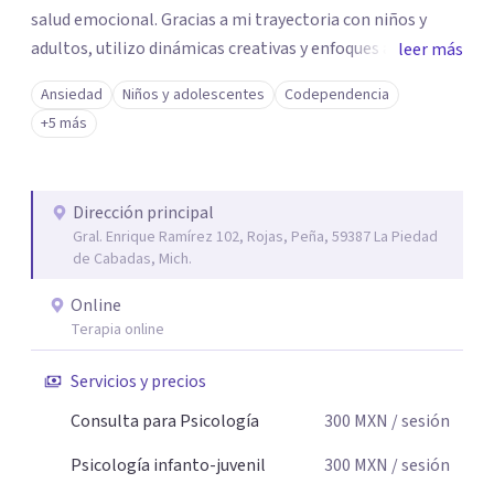
salud emocional. Gracias a mi trayectoria con niños y
adultos, utilizo dinámicas creativas y enfoques adaptados
leer más
a tus necesidades específicas. Estoy aquí para escucharte
Ansiedad
Niños y adolescentes
Codependencia
y brindarte las herramientas necesarias para fortalecer
+5 más
tu paz mental.
Dirección principal
Gral. Enrique Ramírez 102, Rojas, Peña, 59387 La Piedad
de Cabadas, Mich.
Online
Terapia online
Servicios y precios
Consulta para Psicología
300
MXN
/ sesión
Psicología infanto-juvenil
300
MXN
/ sesión