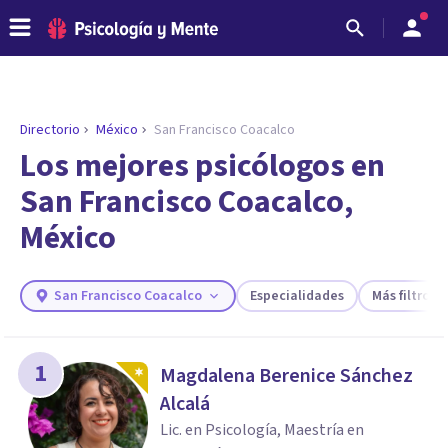
Directorio
México
San Francisco Coacalco
ENCONTRAR MI TERAPEUTA
¿Necesitas ayuda para encontrar el
Los mejores psicólogos en
psicólogo adecuado?
San Francisco Coacalco,
Responde a unas breves preguntas y te ofreceremos
México
los profesionales que más se ajustan a tus
necesidades.
Responder cuestionario
San Francisco Coacalco
Especialidades
Más filtros
1
Magdalena Berenice Sánchez
Alcalá
Lic. en Psicología, Maestría en