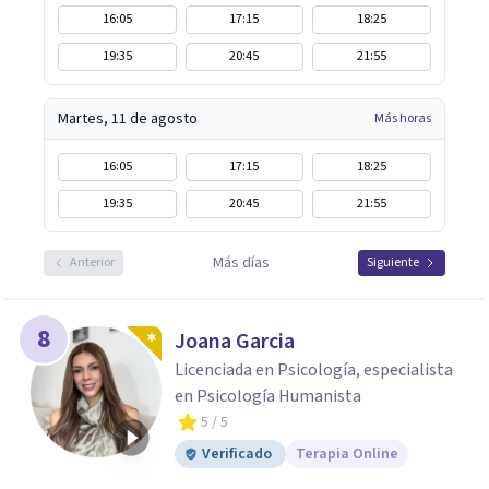
16:05
17:15
18:25
19:35
20:45
21:55
Martes, 11 de agosto
Más horas
16:05
17:15
18:25
19:35
20:45
21:55
Más días
Anterior
Siguiente
8
Joana Garcia
Licenciada en Psicología, especialista
en Psicología Humanista
5
/ 5
Verificado
Terapia Online