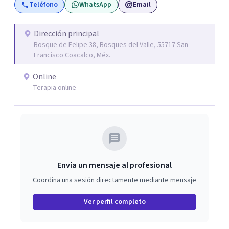
Hiperactividad o sin hiperactividad (TDAH) en
Teléfono
WhatsApp
Email
adolescentes y adultos, situaciones de duelo o pérdidas
significativas. Mi objetivo es brindar un espacio seguro,
Dirección principal
empático y de confianza, donde cada persona pueda
Bosque de Felipe 38, Bosques del Valle, 55717 San
expresar lo que está viviendo y encontrar herramientas
Francisco Coacalco, Méx.
para comprenderse mejor y afrontar sus desafíos.
Online
Acompaño procesos de desarrollo personal,
Terapia online
fortalecimiento de habilidades emocionales y
construcción de recursos para mejorar la calidad de vida.
Envía un mensaje al profesional
Coordina una sesión directamente mediante mensaje
Ver perfil completo