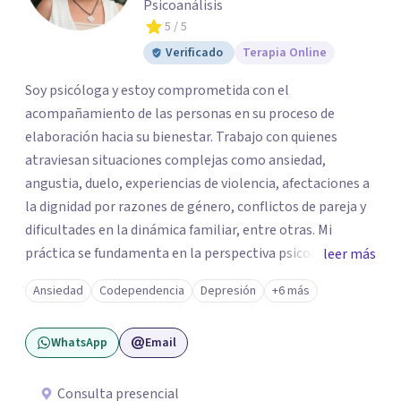
Psicoanálisis
5
/ 5
Verificado
Terapia Online
Soy psicóloga y estoy comprometida con el
acompañamiento de las personas en su proceso de
elaboración hacia su bienestar. Trabajo con quienes
atraviesan situaciones complejas como ansiedad,
angustia, duelo, experiencias de violencia, afectaciones a
la dignidad por razones de género, conflictos de pareja y
dificultades en la dinámica familiar, entre otras. Mi
práctica se fundamenta en la perspectiva psicoanalítica,
leer más
lo que me permite profundizar en la historia y en los
Ansiedad
Codependencia
Depresión
+6 más
significados subjetivos de cada persona, para identificar
las raíces del malestar y, a partir de ello, construir
WhatsApp
Email
caminos posibles para su resolución.
Consulta presencial