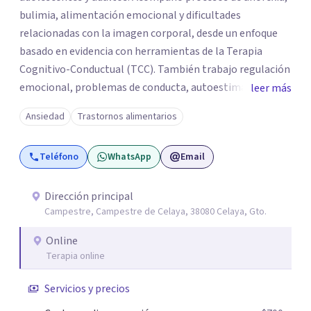
bulimia, alimentación emocional y dificultades
relacionadas con la imagen corporal, desde un enfoque
basado en evidencia con herramientas de la Terapia
Cognitivo-Conductual (TCC). También trabajo regulación
emocional, problemas de conducta, autoestima y
leer más
desarrollo de habilidades sociales y emocionales en
Ansiedad
Trastornos alimentarios
población infantil y juvenil. Me mantengo en constante
formación y actualización para brindar el
Teléfono
WhatsApp
Email
acompañamiento más efectivo a cada persona. Ofrezco
un espacio de apoyo, educación sobre salud mental y
alimentación consciente, adaptado a las necesidades de
Dirección principal
Campestre, Campestre de Celaya, 38080 Celaya, Gto.
cada paciente y su familia. Atiendo de forma online.
Puedes reservar tu primera sesión directamente desde mi
Online
perfil.
Terapia online
Servicios y precios