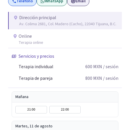
Teléfono
WhatsApp
Email
consultorio hay lugar para todo: risas, tristezas, enojos y
silencios; cada emoción tiene sentido y merece ser
escuchada. Si pudiste conectar con algo de esto,
Dirección principal
Av. Colima 2681, Col. Madero (Cacho), 22040 Tijuana, B.C.
mándame un mensaje y comencemos juntos a trabajar en
eso que has dejado de lado.
Online
Terapia online
Servicios y precios
Terapia individual
600
MXN
/ sesión
Terapia de pareja
800
MXN
/ sesión
Mañana
21:00
22:00
Martes, 11 de agosto