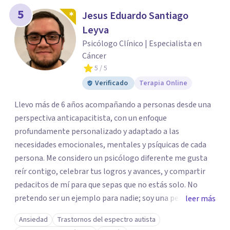
5
Jesus Eduardo Santiago
Leyva
Psicólogo Clínico | Especialista en
Cáncer
5
/ 5
Verificado
Terapia Online
Llevo más de 6 años acompañando a personas desde una
perspectiva anticapacitista, con un enfoque
profundamente personalizado y adaptado a las
necesidades emocionales, mentales y psíquicas de cada
persona. Me considero un psicólogo diferente me gusta
reír contigo, celebrar tus logros y avances, y compartir
pedacitos de mí para que sepas que no estás solo. No
pretendo ser un ejemplo para nadie; soy una persona que
leer más
también sufre, llora, ríe y grita. Para mí, tu salud, tu paz y
Ansiedad
Trastornos del espectro autista
tu tranquilidad siempre estarán por encima de lo