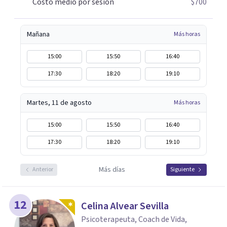
Costo medio por sesión
$700
Mañana
Más horas
15:00
15:50
16:40
17:30
18:20
19:10
Martes, 11 de agosto
Más horas
15:00
15:50
16:40
17:30
18:20
19:10
Más días
Anterior
Siguiente
12
Celina Alvear Sevilla
Psicoterapeuta, Coach de Vida,