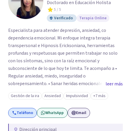
Doctorado en Educación Holista
5
/ 5
Verificado
Terapia Online
Especialista para atender depresión, ansiedad, co
dependencia emocional. Mi enfoque integra terapia
transpersonal e Hipnosis Ericksoniana, herramientas
profundas y respetuosas que permiten trabajar no solo
con los síntomas, sino con la raíz emocional y
subconsciente de lo que hoy te limita. Te acompaño a •
Regular ansiedad, miedo, inseguridad o
sobrepensamiento. • Sanar heridas emocionales y
leer más
fortalecer tu autoestima. . Comprender por qué repites
Gestión de la ira
Ansiedad
Impulsividad
+7 más
ciertos patrones o emociones. Puedes superar lo que te
preocupa y lograr tus objetivos más pronto de lo que
Teléfono
WhatsApp
Email
imaginas. Contáctame por Wahtsapp. Puedo ayudarte.
Dirección principal