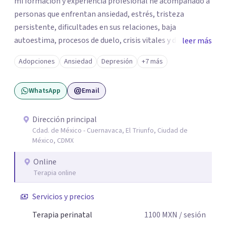
mi formación y experiencia profesional he acompañado a
personas que enfrentan ansiedad, estrés, tristeza
persistente, dificultades en sus relaciones, baja
autoestima, procesos de duelo, crisis vitales y desafíos
leer más
relacionados con la adaptación a nuevas etapas de la vida.
Adopciones
Ansiedad
Depresión
+7 más
Mi enfoque se basa en la escucha empática, el respeto por
la historia de cada persona y el trabajo conjunto para
WhatsApp
Email
desarrollar herramientas que favorezcan el bienestar
emocional y una mejor calidad de vida. Creo firmemente
que buscar ayuda psicológica es un acto de valentía y
Dirección principal
Cdad. de México - Cuernavaca, El Triunfo, Ciudad de
autocuidado. Mi objetivo es acompañarte para que puedas
México, CDMX
comprender mejor lo que estás viviendo, fortalecer tus
recursos personales y construir una vida más plena y
Online
congruente con tus necesidades y valores.
Terapia online
Servicios y precios
Terapia perinatal
1100
MXN
/ sesión