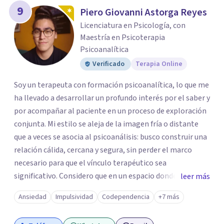
9
Piero Giovanni Astorga Reyes
Licenciatura en Psicología, con
Maestría en Psicoterapia
Psicoanalítica
Verificado
Terapia Online
Soy un terapeuta con formación psicoanalítica, lo que me
ha llevado a desarrollar un profundo interés por el saber y
por acompañar al paciente en un proceso de exploración
conjunta. Mi estilo se aleja de la imagen fría o distante
que a veces se asocia al psicoanálisis: busco construir una
relación cálida, cercana y segura, sin perder el marco
necesario para que el vínculo terapéutico sea
significativo. Considero que en un espacio donde uno
leer más
puede sentirse acompañado y escuchado, es posible
Ansiedad
Impulsividad
Codependencia
+7 más
mirar con honestidad cómo nos vinculamos afuera, qué se
repite, qué duele, y qué puede transformarse. En mi