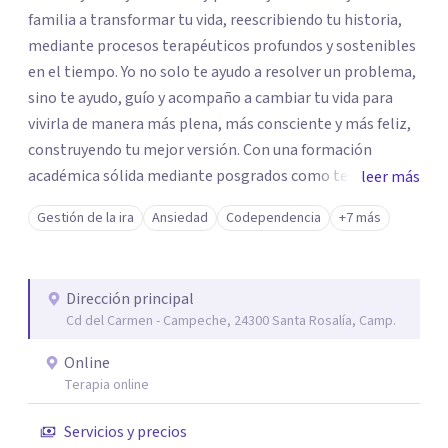
familia a transformar tu vida, reescribiendo tu historia,
mediante procesos terapéuticos profundos y sostenibles
en el tiempo. Yo no solo te ayudo a resolver un problema,
sino te ayudo, guío y acompaño a cambiar tu vida para
vivirla de manera más plena, más consciente y más feliz,
construyendo tu mejor versión. Con una formación
académica sólida mediante posgrados como terapeuta
leer más
breve, familiar e infantil, así como con respaldo
Gestión de la ira
Ansiedad
Codependencia
+7 más
profesional y experiencia clínica de más de 26 años y
personal te acompaño en el proceso con empatía
auténtica y comunicación clara y directa para darte
Dirección principal
seguridad emocional y una dirección firme de tu proceso
Cd del Carmen - Campeche, 24300 Santa Rosalía, Camp.
de cambio.
Online
Terapia online
Servicios y precios