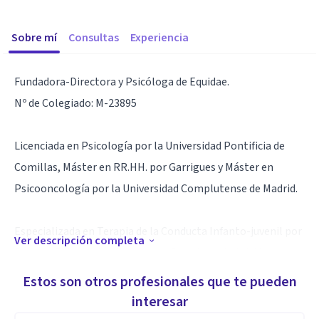
Sobre mí
Consultas
Experiencia
Fundadora-Directora y Psicóloga de Equidae.
Nº de Colegiado: M-23895​
Licenciada en Psicología por la Universidad Pontificia de
Comillas, Máster en RR.HH. por Garrigues y Máster en
Psicooncología por la Universidad Complutense de Madrid.​
Especializada en Terapia de la Conducta Infanto-juvenil por
Ver descripción completa
Betania Psicología y Experta en Psicoterapia Asistida con
Caballos por EAGALA.​
Estos son otros profesionales que te pueden
interesar
Cuenta con una amplia experiencia en el ámbito clínico en