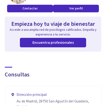
adolescentes como con adultos, así como en el ámbito
Contactar
Ver perfil
empresarial y de los Recursos Humanos en las áreas de
selección, formación y desarrollo en importantes empresas
Empieza hoy tu viaje de bienestar
de consultoría.
Accede a una amplia red de psicólogos calificados. Empatía y
experiencia a tu servicio.
Aptitudes
Encuentra profesionales
Especializada en Terapia de la Conducta Infanto-juvenil por
Betania Psicología y Experta en Psicoterapia Asistida con
Caballos por EAGALA.
Consultas
Es además docente en la Universidad Europea de Madrid,
formadora y profesora invitada en centros escolares,
programas de postgrado y en el ámbito ecuestre.
Dirección principal
Av. de Madrid, 28750 San Agustín del Guadalix,