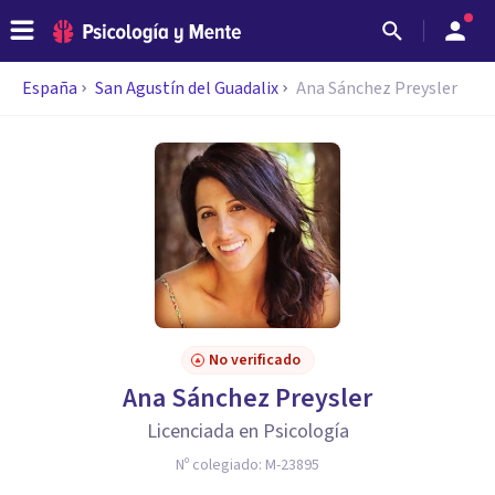
España
San Agustín del Guadalix
Ana Sánchez Preysler
No verificado
Ana Sánchez Preysler
Licenciada en Psicología
Nº colegiado:
M-23895