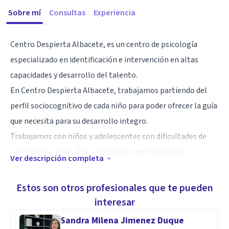
Sobre mí
Consultas
Experiencia
Centro Despierta Albacete, es un centro de psicología
especializado en identificación e intervención en altas
capacidades y desarrollo del talento.
En Centro Despierta Albacete, trabajamos partiendo del
perfil sociocognitivo de cada niño para poder ofrecer la guía
que necesita para su desarrollo integro.
Trabajamos con niños y adolescentes con dificultades de
aprendizaje, Tdah, TEA, dificultades en habilidades
Ver descripción completa
socioemocionales.
Trabajamos grupos de enriquecimiento extracurricular, así
Estos son otros profesionales que te pueden
como de apoyo al estudio y habilidades socioemocionales.
interesar
Sandra Milena Jimenez Duque