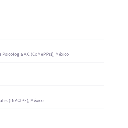
e Psicologia A.C (CoMePPsi), México
nales (INACIPE), México