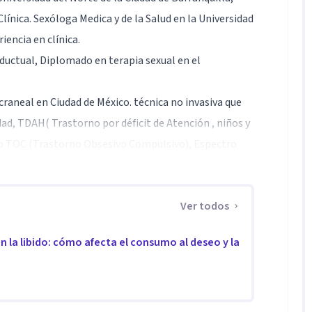
ínica. Sexóloga Medica y de la Salud en la Universidad
iencia en clínica.
ductual, Diplomado en terapia sexual en el
raneal en Ciudad de México. técnica no invasiva que
d, TDAH( Trastorno por déficit de Atención , niños y
mo TOC (Trastorno Obsesivo Compulsivo), Espectro
nson, alzheimer, Accidente Cerebro vascular y otras
Ver todos
n la libido: cómo afecta el consumo al deseo y la
tes, disposición y responsabilidad así como mi ética