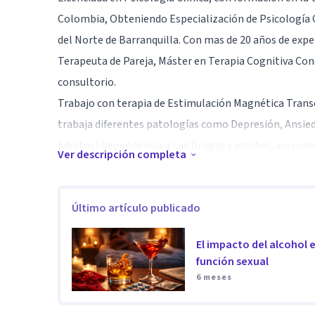
Colombia, Obteniendo Especialización de Psicología Cl
del Norte de Barranquilla. Con mas de 20 años de exper
Terapeuta de Pareja, Máster en Terapia Cognitiva Con
consultorio.
Trabajo con terapia de Estimulación Magnética Transc
trabaja diferentes patologías como Depresión, Ansieda
Adultos) Dependencia a Las Drogas y alcohol, asi co
Ver descripción completa
Autista, Enfermedades Neurodegenerativas como Parki
más.
Último artículo publicado
Especialidad
El impacto del alcohol e
Siempre he destacado en el compromiso con mis pacien
función sexual
profesional.
6 meses
Aptitudes