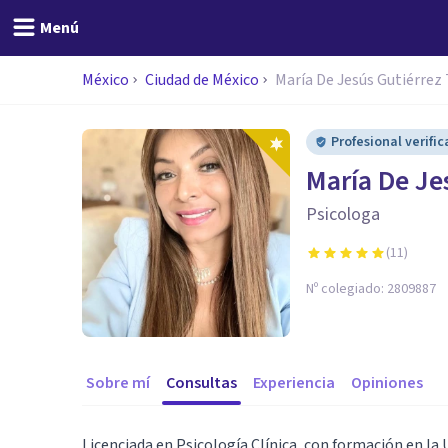
Menú
México
Ciudad de México
María De Jesús Gutiérrez 
Profesional verifi
María De Je
Psicologa
(
11
)
Nº colegiado:
2809887
Sobre mí
Consultas
Experiencia
Opiniones
Licenciada en Psicología Clínica, con formación en la 