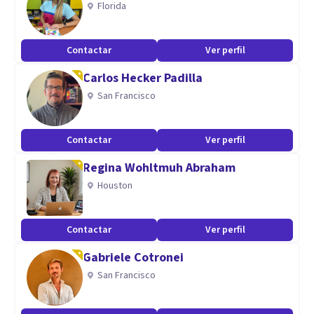
Florida
TK: /
Telegram: cuidardesipsicoterapia
Contactar
Ver perfil
Aptitudes
Carlos Hecker Padilla
San Francisco
Brindo psicoterapia ONLINE para MUJERES desde las
PRACTICAS NARRATIVAS y PERSPECTIVA FEMINISTA.
Contactar
Ver perfil
Regina Wohltmuh Abraham
Houston
Contactar
Ver perfil
Gabriele Cotronei
San Francisco