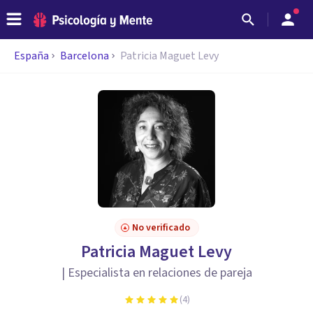
España
Barcelona
Patricia Maguet Levy
No verificado
Patricia Maguet Levy
| Especialista en relaciones de pareja
(
4
)