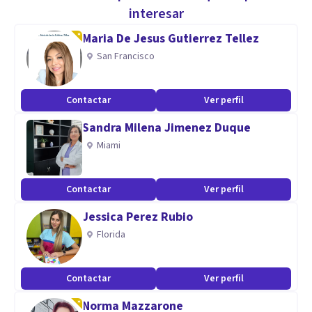
¿Quieres dejar de sufrir por tu relación de pareja?
interesar
¿Necesitas salir de este bucle y recuperar la calma?
Maria De Jesus Gutierrez Tellez
¿Buscas respuestas para saber si tu relación tiene o no
San Francisco
futuro?
Contactar
Ver perfil
Las sesiones en pareja te ayudarán a encontrar soluciones.
Sandra Milena Jimenez Duque
Especialidad
Miami
Puedo atenderte en castellano, catalán, francés e inglés.
Contactar
Ver perfil
Aptitudes
Jessica Perez Rubio
Soy psicóloga clínica psicóloga clínica y terapeuta familiar.
Florida
Dirijo mi propio centro privado especializado en la atención
Contactar
Ver perfil
a parejas en Barcelona, El Vendrell y también online.
Norma Mazzarone