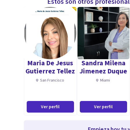
Estos son otros profesiona
Maria De Jesus
Sandra Milena
Gutierrez Tellez
Jimenez Duque
San Francisco
Miami
Ver perfil
Ver perfil
Empieza hoy tu v