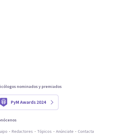
icólogos nominados y premiados
PyM Awards 2024
onócenos
uipo
Redactores
Tópicos
Anúnciate
Contacta