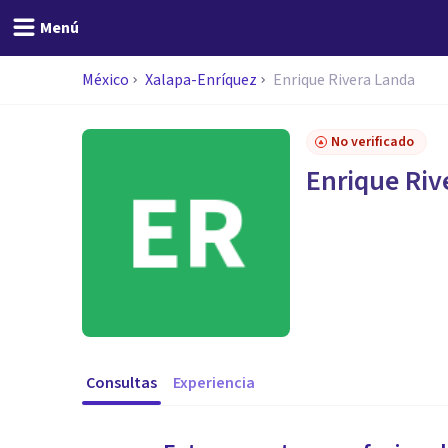
Menú
México
Xalapa-Enríquez
Enrique Rivera Landa
No verificado
Enrique Riv
Consultas
Experiencia