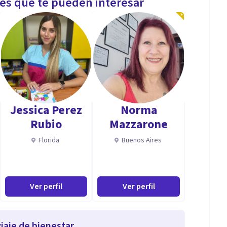
les que te pueden interesar
Jessica Perez
Norma
Rubio
Mazzarone
Florida
Buenos Aires
Ver perfil
Ver perfil
iaje de bienestar