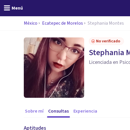
Menú
México
Ecatepec de Morelos
Stephania Montes
No verificado
Stephania 
Licenciada en Psico
Sobre mí
Consultas
Experiencia
Aptitudes