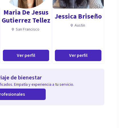
tuaciones de crisis, modificación de conducta,
Maria De Jesus
a, desajustes psicosociales
Jessica Briseño
Gutierrez Tellez
Austin
San Francisco
stornos de ansiedad/Drogodependencias/Maltrato
ción comunitaria intercultural/Ciberterapias/Táctica
Ver perfil
Ver perfil
ciales/Mediación/Redes sociales
iaje de bienestar
icados. Empatía y experiencia a tu servicio.
rofesionales