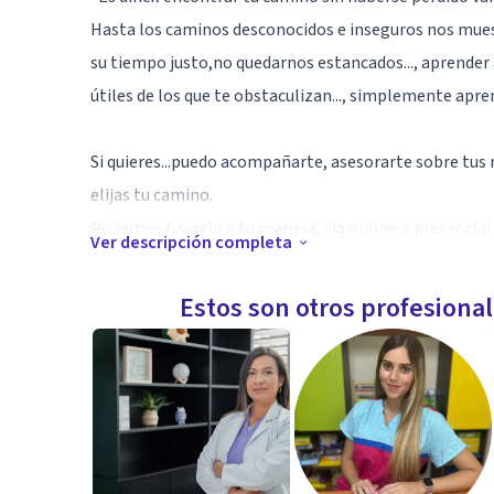
Hasta los caminos desconocidos e inseguros nos muestr
su tiempo justo,no quedarnos estancados..., aprender 
útiles de los que te obstaculizan..., simplemente apre
Si quieres...puedo acompañarte, asesorarte sobre tus re
elijas tu camino.
Podemos hacerlo a tu manera, vía online o presencial 
Ver descripción completa
importa.
Estos son otros profesiona
Especialidad
No me avalan mis títulos académicos tanto como mi c
las personas..sus pensamientos, creencias e intereses
Aptitudes
Experiencia con adultos niños y adolescentes en concil