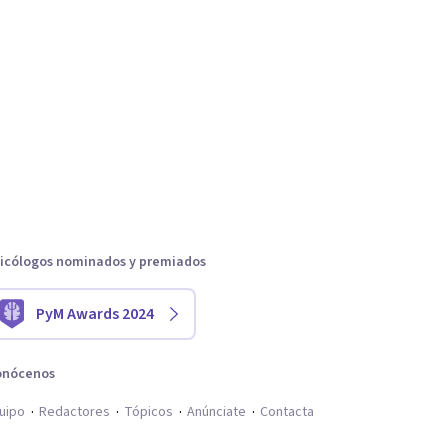
icólogos nominados y premiados
PyM Awards 2024
onócenos
uipo
Redactores
Tópicos
Anúnciate
Contacta