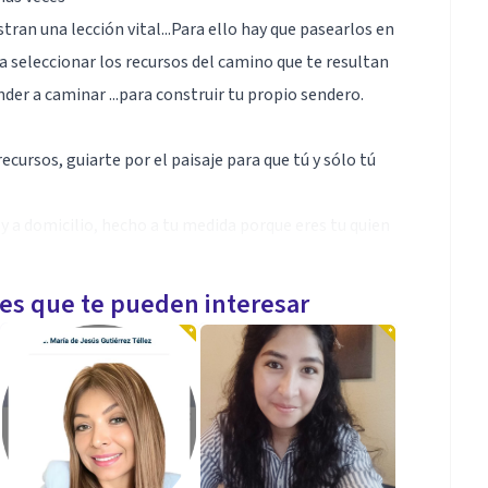
an una lección vital...Para ello hay que pasearlos en
a seleccionar los recursos del camino que te resultan
nder a caminar ...para construir tu propio sendero.
cursos, guiarte por el paisaje para que tú y sólo tú
y a domicilio, hecho a tu medida porque eres tu quien
les que te pueden interesar
alidez humana, mi capacidad para entrar dentro de
 para hayar su propia luz
iación familiar, T.de ansiedad, T.emocionales,