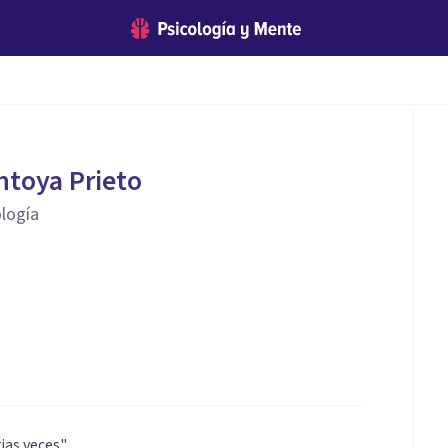
toya Prieto
ología
rias veces"