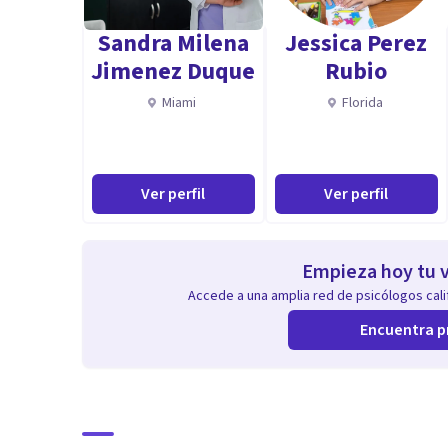
procesos de duelo y cambios vitales, afrontamiento si
Sandra Milena
Jessica Perez
habilidades para la relación interpersonal, autoestim
Jimenez Duque
Rubio
Miami
Florida
Formación complementaria:
Inteligencia emocional/Prevención del suicidio/Tra
filioparental, de género y personas mayores/Interven
Ver perfil
Ver perfil
del cambio/Psicología en emergencias/Habilidades so
Empieza hoy tu v
Accede a una amplia red de psicólogos calif
Encuentra p