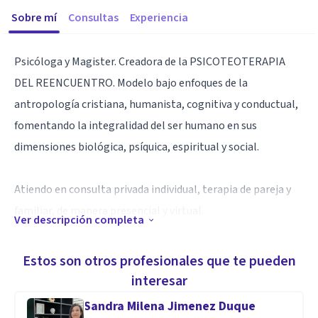
Sobre mí
Consultas
Experiencia
Psicóloga y Magister. Creadora de la PSICOTEOTERAPIA
DEL REENCUENTRO. Modelo bajo enfoques de la
antropología cristiana, humanista, cognitiva y conductual,
fomentando la integralidad del ser humano en sus
dimensiones biológica, psíquica, espiritual y social.
Atiendo en consulta privada individual, terapia de pareja y
familiar, de manera presencial y virtual.
Ver descripción completa
Atención psicológica en gestión de emociones, miedos,
Estos son otros profesionales que te pueden
tristezas, soledad, angustia existencial, ansiedad, estados
interesar
depresivos, desesperanza, duelos, heridas emocionales,
Sandra Milena Jimenez Duque
entre otras.