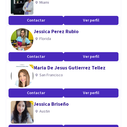
Miami
Afectación en relaciones parentales, disfuncionales,
Contactar
Ver perfil
afectivas y familiares.
Jessica Perez Rubio
Florida
Contactar
Ver perfil
Diseño y dicto charlas de acuerdo a requerimientos de
Maria De Jesus Gutierrez Tellez
planteles educativos y empresas.
San Francisco
Contactar
Ver perfil
Jessica Briseño
Austin