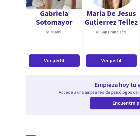
Tratamiento de fobias , depresión, ataques de pánico Y
Gabriela
Maria De Jesus
Mejorar las habilidades sociales, y estrategias de afr
Sotomayor
Gutierrez Tellez
Miami
San Francisco
Ver perfil
Ver perfil
Empieza hoy tu v
Accede a una amplia red de psicólogos calif
Encuentra p