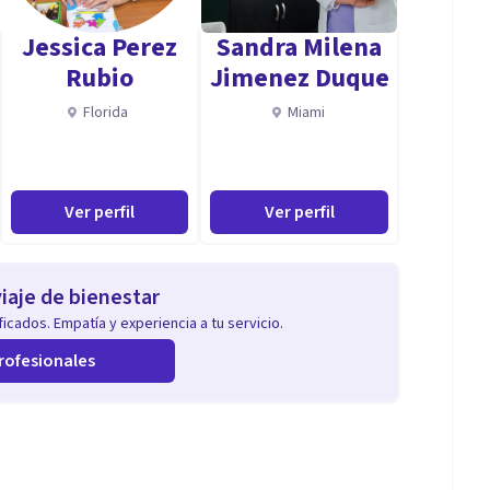
 otras.
Jessica Perez
Sandra Milena
ontamiento. Entre otras .
Rubio
Jimenez Duque
Florida
Miami
Ver perfil
Ver perfil
iaje de bienestar
icados. Empatía y experiencia a tu servicio.
rofesionales