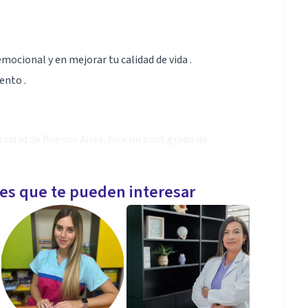
ocional y en mejorar tu calidad de vida .
ento .
rsidad de Buenos Aires, hice un post grado de
a .
 muchas experiencias de vida angustiantes
les que te pueden interesar
o como enfermera , lo que me hace poseedora de un
nder y acompañar pacientes .
 y a domicilio , en el