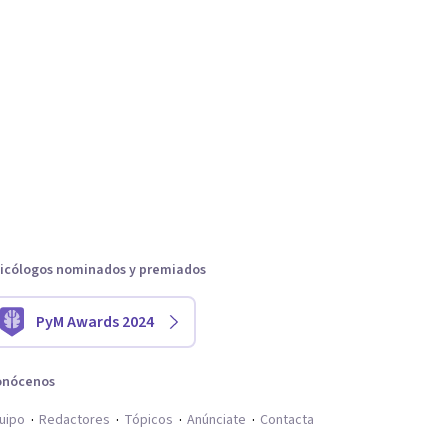
icólogos nominados y premiados
PyM Awards 2024
onócenos
uipo
Redactores
Tópicos
Anúnciate
Contacta