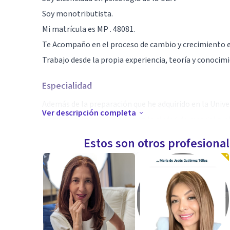
Soy monotributista.
Mi matrícula es MP . 48081.
Te Acompaño en el proceso de cambio y crecimiento em
Trabajo desde la propia experiencia, teoría y conocimi
Especialidad
Además de la preparación que he adquirido en la Unive
Ver descripción completa
formación en psicoanalisis en la ciudad de mar del plat
Quien mejor puede ayudarte que alguien que ha vivido
Estos son otros profesiona
Y que la ha superado con éxito como es mi caso.
Además he trabajado 9 años con nombramiento públic
gran conocimiento médico que ayuda a la hora de ate
Aptitudes
Realizó terapia online, por teléfono, individual , grupal