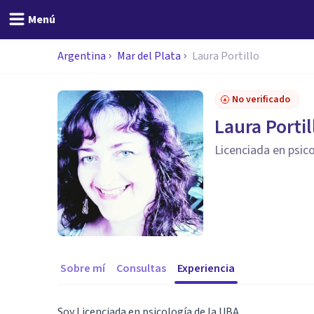
Menú
Argentina
Mar del Plata
Laura Portillo
No verificado
Laura Portil
Licenciada en psic
Sobre mí
Consultas
Experiencia
Soy Licenciada en psicología de la UBA.