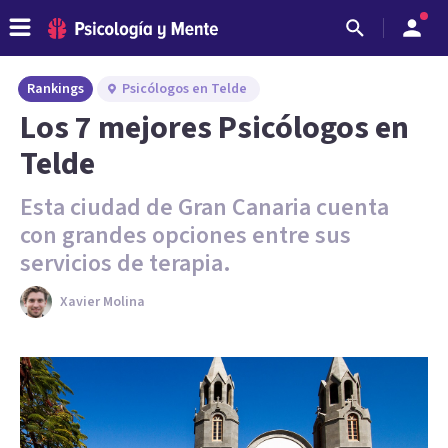
Rankings
Psicólogos en Telde
Los 7 mejores Psicólogos en
Telde
Esta ciudad de Gran Canaria cuenta
con grandes opciones entre sus
servicios de terapia.
Xavier Molina