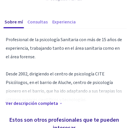
Sobre mí
Consultas
Experiencia
Profesional de la psicología Sanitaria con más de 15 años de
experiencia, trabajando tanto en el área sanitaria como en
el área forense.
Desde 2002, dirigiendo el centro de psicología CITE
Psicólogos, en el barrio de Aluche, centro de psicología
pionero en el barrio, que ha ido adaptando a sus terapias los
últimos avances científicos y tecnologías.
Ver descripción completa
En la actualidad, mi método de trabajo, es a través de la
Estos son otros profesionales que te pueden
terapia online.