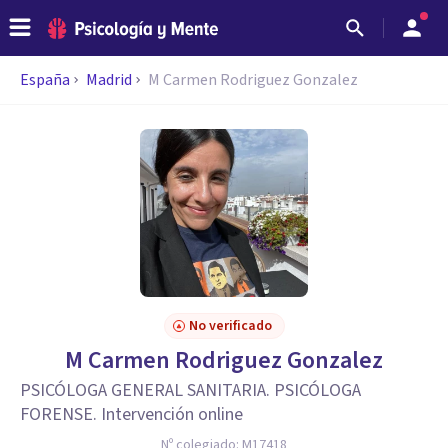
España
Madrid
M Carmen Rodriguez Gonzalez
No verificado
M Carmen Rodriguez Gonzalez
PSICÓLOGA GENERAL SANITARIA. PSICÓLOGA
FORENSE. Intervención online
Nº colegiado:
M17418