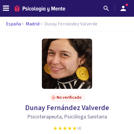
España
Madrid
Dunay Fernández Valverde
No verificado
Dunay Fernández Valverde
Psicoterapeuta, Psicóloga Sanitaria
(
4
)