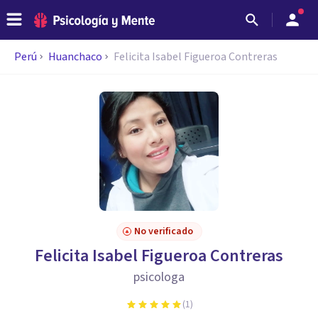
Perú
Huanchaco
Felicita Isabel Figueroa Contreras
No verificado
Felicita Isabel Figueroa Contreras
psicologa
(
1
)