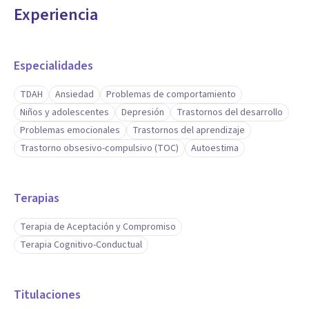
Experiencia
de la psicología.
Experiencia en psicología infantil en problemas de fracaso
Especialidades
escolar.
TDAH
Ansiedad
Problemas de comportamiento
Niños y adolescentes
Depresión
Trastornos del desarrollo
Experiencia en rehabilitación en neuropsicología infantil.
Problemas emocionales
Trastornos del aprendizaje
Trastorno obsesivo-compulsivo (TOC)
Autoestima
Experiencia en trastorno obsesivo compulsivo (TOC).
Terapias
Terapia de Aceptación y Compromiso
Terapia Cognitivo-Conductual
Titulaciones