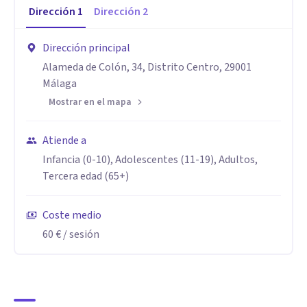
Dirección
1
Dirección
2
No dudes en contactar conmigo y estudiaré tu caso para
Dirección principal
ofrecerte la mejor ayuda con terapias completamente
Alameda de Colón, 34, Distrito Centro, 29001
personalizadas a tus necesidades.
Málaga
Mostrar en el mapa
Disponemos de bonos, no dudes en preguntar por ellos (no
Atiende a
son reembolsables)
Infancia (0-10), Adolescentes (11-19), Adultos,
Aptitudes
Tercera edad (65+)
Experiencia con niños con problemas atencionales, de
Coste medio
memoria y problemas de conducta desde el campo de la
60 €
/ sesión
neuropsicología.
Experiencia en terapias para adultos en ansiedad, estados
de ánimo, habilidades sociales y autoestima desde el campo