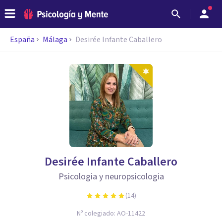
España
Málaga
Desirée Infante Caballero
Desirée Infante Caballero
Psicologia y neuropsicologia
(
14
)
Nº colegiado:
AO-11422