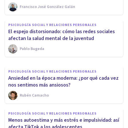
Francisco José González Galán
PSICOLOGÍA SOCIAL Y RELACIONES PERSONALES
PSICOLOGÍA SOCIAL Y RELACIONES PERSONALES
Ansiedad digital: la obsesión
El espejo distorsionado: cómo las redes sociales
de hacer scroll en TikTok
afectan la salud mental de la juventud
Pablo Bugeda
Centro Mind Club
PSICOLOGÍA SOCIAL Y RELACIONES PERSONALES
Ansiedad en la época moderna: ¿por qué cada vez
nos sentimos más ansiosos?
Rubén Camacho
PSICOLOGÍA SOCIAL Y RELACIONES PERSONALES
Menos autoestima y más estrés e impulsividad: así
afecta TikTok a los adolescentes