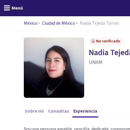
Menú
México
Ciudad de México
Nadia Tejeda Torres
No verificado
Nadia Tejed
UNAM
Sobre mí
Consultas
Experiencia
Soy una persona amable, sencilla, dedicada, comprome