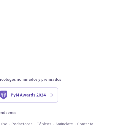
icólogos nominados y premiados
PyM Awards 2024
onócenos
uipo
Redactores
Tópicos
Anúnciate
Contacta