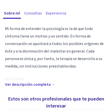
Sobre mí
Consultas
Experiencia
Mi forma de entender la psicología es la de que todo
síntoma tiene un motivo y un sentido. En forma de
conversación se apuntará a todos los posibles orígenes de
éste y a la disminución del malestar en general. Cada
persona es única y, por tanto, la terapia se desarrolla a su
medida, sin instrucciones preestablecidas.
Aptitudes
Ver descripción completa
Mi formación incluye dos vías claramente diferenciadas: la
graduación en psicología con la especialidad clínica y, por
Estos son otros profesionales que te pueden
otra parte, la vertiente psicoanalítica. Inicié mis estudios
interesar
en EPBCN (Espacio Psicoanalítico Barcelona) donde me