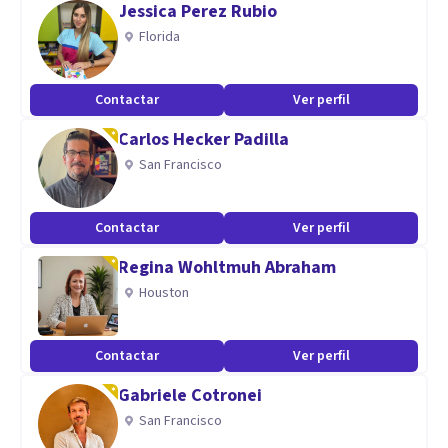
Jessica Perez Rubio
forme en la obra de Freud y Lacan, para más tarde
Florida
asociarme a Apertura (estudio, investigación y transmisión
del Psicoanálisis), donde un grupo de profesionales
Contactar
Ver perfil
compartíamos conocimientos en forma de clases teóricas,
Carlos Hecker Padilla
seminarios y casos clínicos. Actualmente, continúo
San Francisco
formándome y actualizándome con el fin de ofrecer la
mejor terapia a todo aquel que la necesite.
Contactar
Ver perfil
Regina Wohltmuh Abraham
Houston
Contactar
Ver perfil
Gabriele Cotronei
San Francisco