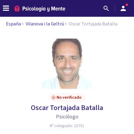
España
Vilanova i la Geltrú
Oscar Tortajada Batalla
No verificado
Oscar Tortajada Batalla
Psicólogo
Nº colegiado:
23751