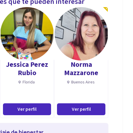
les que te pueden interesar
Jessica Perez
Norma
Rubio
Mazzarone
Florida
Buenos Aires
Ver perfil
Ver perfil
iaje de bienestar