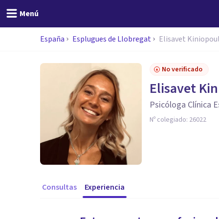
Menú
España
Esplugues de Llobregat
Elisavet Kiniopou
No verificado
Elisavet Ki
Psicóloga Clínica E
Nº colegiado:
26022
Consultas
Experiencia