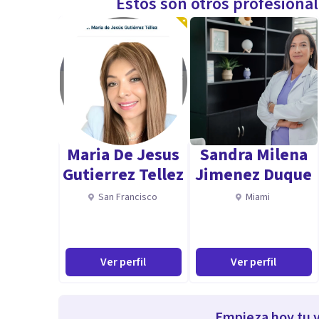
Estos son otros profesiona
Maria De Jesus
Sandra Milena
Gutierrez Tellez
Jimenez Duque
San Francisco
Miami
Ver perfil
Ver perfil
Empieza hoy tu v