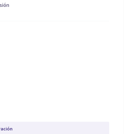
sión
ración