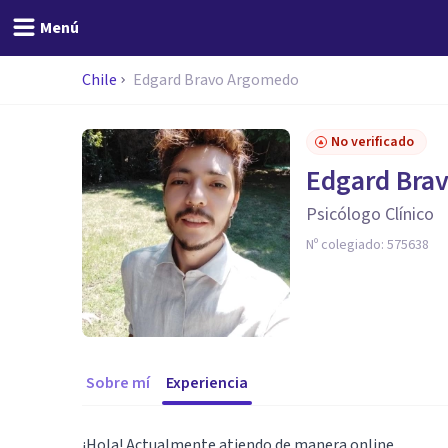
Menú
Chile
Edgard Bravo Argomedo
No verificado
Edgard Bra
Psicólogo Clínico
Nº colegiado:
575638
Sobre mí
Experiencia
¡Hola! Actualmente atiendo de manera online.