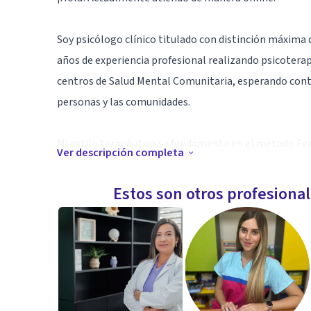
Soy psicólogo clínico titulado con distinción máxima
años de experiencia profesional realizando psicoterapi
centros de Salud Mental Comunitaria, esperando contr
personas y las comunidades.
Mi estilo terapéutico se fundamenta en el método F
Ver descripción completa
pretende que la persona pueda acceder a su experienci
emocionalmente situado en el mundo, sin imponer teo
Estos son otros profesiona
Les invito a seguir mi página de instagram, dónde pu
psicoterapia: ps.edgardbravo
Especialidad
Me caracterizo por ser un profesional respetuoso y em