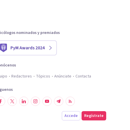
icólogos nominados y premiados
PyM Awards 2024
onócenos
uipo
Redactores
Tópicos
Anúnciate
Contacta
íguenos
Accede
Regístrate