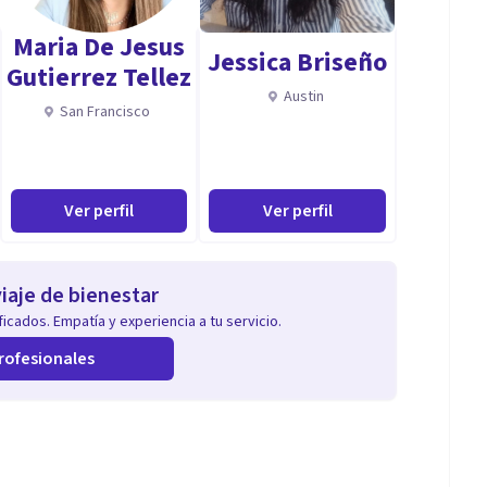
atraviesa cada persona merecen ser comprendidos a
Maria De Jesus
Jessica Briseño
ra favorecer la transformación propia en cada un@ de
Gutierrez Tellez
Austin
San Francisco
Ver perfil
Ver perfil
 (Autoestima), Ideación suicida y Autolesiones.
iaje de bienestar
.
icados. Empatía y experiencia a tu servicio.
rofesionales
lacionales, Problemas de comportamiento, Dificultades
n vocacional y laboral.