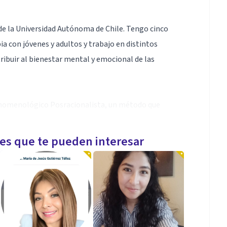
 de la Universidad Autónoma de Chile. Tengo cinco
a con jóvenes y adultos y trabajo en distintos
ibuir al bienestar mental y emocional de las
enomenológico Posracionalista, un método que
a emocional, desde su propio modo de vivir
rías preestablecidas.
les que te pueden interesar
ede encontrar más información sobre el proceso de
pático por la historia y los sufrimientos personales