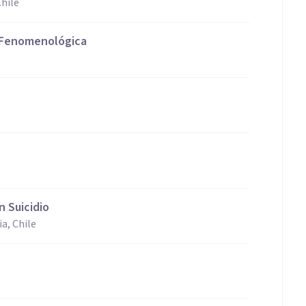
hile
a Fenomenológica
 Suicidio
a, Chile