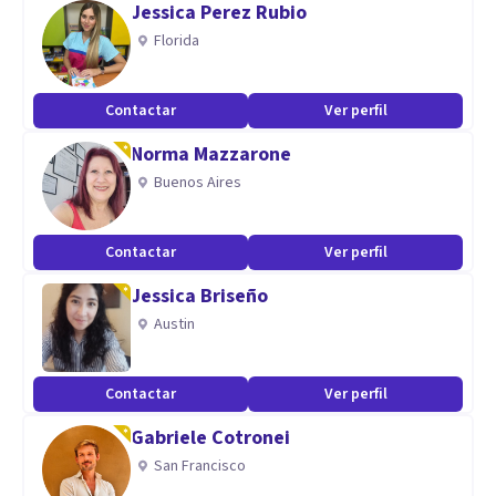
Jessica Perez Rubio
Florida
Especialidad
Especialista en terapia cognitivo-conductual
Contactar
Ver perfil
Aptitudes
Norma Mazzarone
Buenos Aires
Rupturas de pareja, infidelidad, ansiedad, depresión.
Divorcios, autoestima y recuperación del amor propio.
Violencia de pareja.
Contactar
Ver perfil
Jessica Briseño
Austin
Contactar
Ver perfil
Gabriele Cotronei
San Francisco