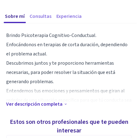
Sobre mí
Consultas
Experiencia
Brindo Psicoterapia Cognitivo-Conductual.
Enfocándonos en terapias de corta duración, dependiendo
el problema actual.
Descubrimos juntos y te proporciono herramientas
necesarias, para poder resolver la situación que está
generando problemas.
Entendemos tus emociones y pensamientos que giran al
rededor de una situación específica para que tú conducta sea
Ver descripción completa
adecuada.
El Mindfullnes, se ha hecho una herramienta necesaria para
Estos son otros profesionales que te pueden
poder centrarnos en el aquí y ahora y así vivir una vida más
interesar
plena.