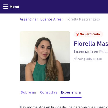
Menú
Argentina
Buenos Aires
Fiorella Mastrangelo
No verificado
Fiorella Ma
Licenciada en Psic
Nº colegiado:
61438
Sobre mí
Consultas
Experiencia
Hay momentos en la vida de una persona que surgen co