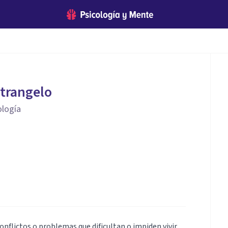
strangelo
ología
nflictos o problemas que dificultan o impiden vivir