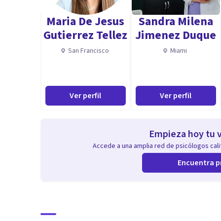
profesion hace 8 años, trabajé en consultorio y en co
Maria De Jesus
Sandra Milena
terapia individual como grupal. Tengo formación clínic
Gutierrez Tellez
Jimenez Duque
Provincia de Buenos Aires participando de ateneos clin
San Francisco
Miami
formación teoricos y prácticos.
Me desempeñe en estumulación cognitiva (Memoria, At
niños con el fin de estimular o mejorar las capacidades
Ver perfil
Ver perfil
Empieza hoy tu v
Accede a una amplia red de psicólogos calif
Encuentra p