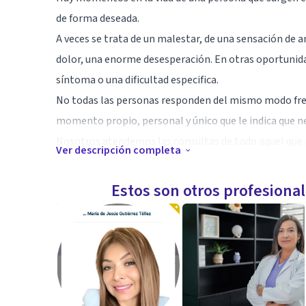
de forma deseada.
A veces se trata de un malestar, de una sensación de 
dolor, una enorme desesperación. En otras oportunid
síntoma o una dificultad especifica.
No todas las personas responden del mismo modo fre
momento propio, personal y único que le indica que ne
Nosotros atendemos las consultas de todo aquel que 
Ver descripción completa
acompañado en un proceso terapéutico.
Estos son otros profesiona
Especialidad
Empatía - Actitud Positiva - Honestidad - Capacidad de
Creatividad - Resolución de Problemas -
Aptitudes
Egresadada de la Universidad Católica Argentina con el