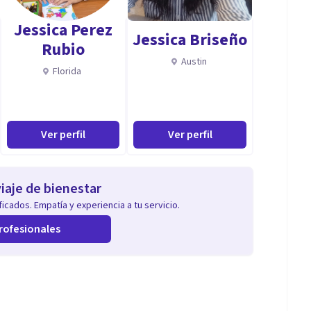
legios tanto en
Jessica Perez
a y hospitalaria en el Hospital de San Isidro de la
Jessica Briseño
Rubio
icos, supervisiones y diferentes espacios de
Austin
Florida
ención, percepción, lenguaje, etc) para adultos y
 cognitivas de cada individuo.
Ver perfil
Ver perfil
iaje de bienestar
icados. Empatía y experiencia a tu servicio.
rofesionales