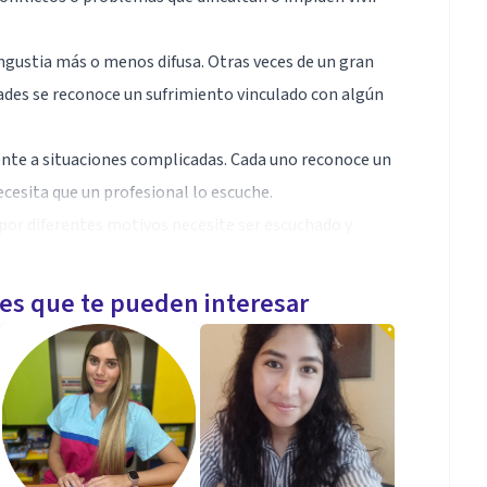
angustia más o menos difusa. Otras veces de un gran
ades se reconoce un sufrimiento vinculado con algún
nte a situaciones complicadas. Cada uno reconoce un
cesita que un profesional lo escuche.
por diferentes motivos necesite ser escuchado y
les que te pueden interesar
 Iniciativa - Adaptabilidad- Trabajo en Equipo -
 título de Licenciada en Psicología. Ejerzo la