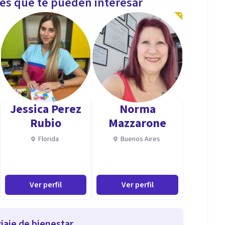
les que te pueden interesar
Jessica Perez
Norma
Rubio
Mazzarone
Florida
Buenos Aires
Ver perfil
Ver perfil
iaje de bienestar