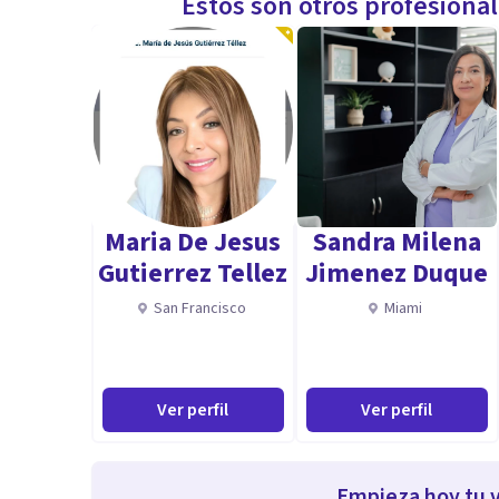
Estos son otros profesiona
Maria De Jesus
Sandra Milena
Gutierrez Tellez
Jimenez Duque
San Francisco
Miami
Ver perfil
Ver perfil
Empieza hoy tu v