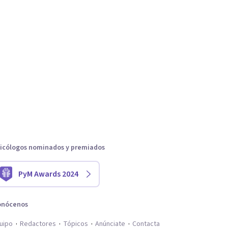
icólogos nominados y premiados
PyM Awards 2024
onócenos
uipo
Redactores
Tópicos
Anúnciate
Contacta