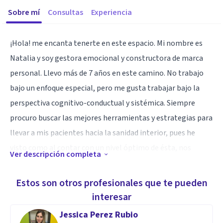
Sobre mí
Consultas
Experiencia
¡Hola! me encanta tenerte en este espacio. Mi nombre es
Natalia y soy gestora emocional y constructora de marca
personal. Llevo más de 7 años en este camino. No trabajo
bajo un enfoque especial, pero me gusta trabajar bajo la
perspectiva cognitivo-conductual y sistémica. Siempre
procuro buscar las mejores herramientas y estrategias para
llevar a mis pacientes hacia la sanidad interior, pues he
visto como al contar con un nivel óptimo de ésta, nos
Ver descripción completa
permite tener mejores relaciones, contar con buena salud
física, conseguir nuestros objetivos personales, laborales,
Estos son otros profesionales que te pueden
académicos y financieros. Nuestro cuerpo, mente y espíritu
interesar
se conectan como un rompecabezas para sacar lo mejor de
Jessica Perez Rubio
nosotros mismos encaminándonos hacia el éxito.