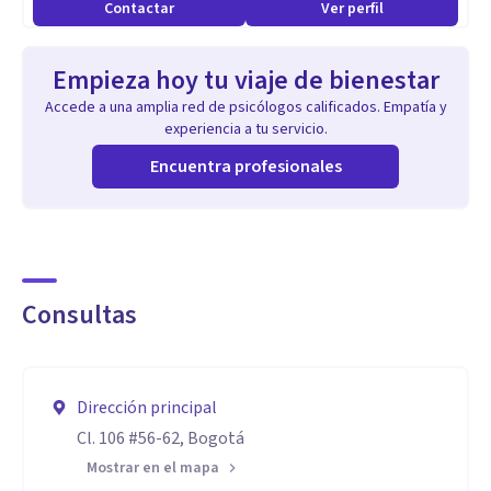
Contactar
Ver perfil
trastornos obsesivos como la celotipia, problemas de
sueño, baja autoestima, dificultad para tomar decisiones,
Empieza hoy tu viaje de bienestar
problemas alimenticios como trastorno por atracón o
Accede a una amplia red de psicólogos calificados. Empatía y
bulimia, disfunciones sexuales, déficit en solución de
experiencia a tu servicio.
problemas, agresividad, problemas para dejar de fumar,
Encuentra profesionales
desarrollo personal, manejo de la ira, resolución de
conflictos, fobias, manejo del estrés.
Consultas
Dirección principal
Cl. 106 #56-62, Bogotá
Mostrar en el mapa