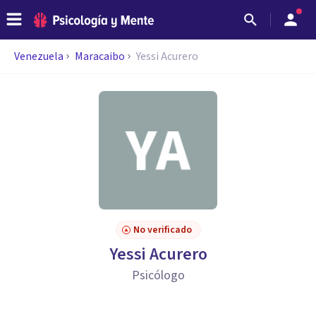
Venezuela
Maracaibo
Yessi Acurero
No verificado
Yessi Acurero
Psicólogo