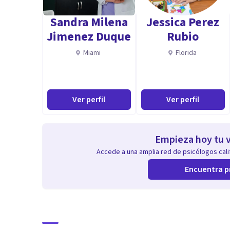
Conducta, Adicciones...
Sandra Milena
Jessica Perez
Jimenez Duque
Rubio
Miami
Florida
Ver perfil
Ver perfil
Empieza hoy tu v
Accede a una amplia red de psicólogos calif
Encuentra p