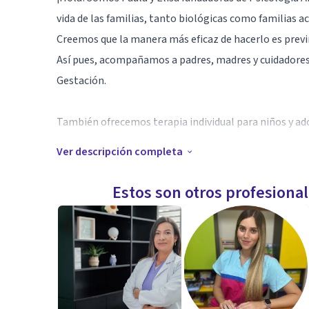
vida de las familias, tanto biológicas como familias a
Creemos que la manera más eficaz de hacerlo es previ
Así pues, acompañamos a padres, madres y cuidadores 
Gestación.
También ofrecemos terapia individual para niños y ad
Ver descripción completa
Especialidad
Psicólogas Sanitarias
Estos son otros profesiona
Aptitudes
Especialistas en Psicología Perinatal, de la Infancia y 
Formadoras sobre el Uso responsable de las nuevas t
Problemas de conducta, problemas escolares (bullyin
neurodesarrollo, Trastorno Negativista Desafiante, T