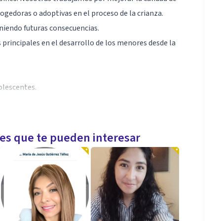
cogedoras o adoptivas en el proceso de la crianza.
niendo futuras consecuencias.
principales en el desarrollo de los menores desde la
olescentes.
les que te pueden interesar
de la Adolescencia.
ecnologías en bebés y niños/as
g), problemas emocionales, trastornos del
DAH, Trastorno del Espectro Autista, Trastorno de