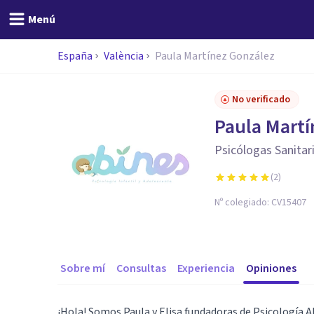
Menú
España
València
Paula Martínez González
No verificado
Paula Martí
Psicólogas Sanitari
(
2
)
Nº colegiado:
CV15407
Sobre mí
Consultas
Experiencia
Opiniones
¡Hola! Somos Paula y Elisa fundadoras de Psicología A