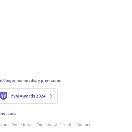
icólogos nominados y premiados
PyM Awards 2024
onócenos
uipo
Redactores
Tópicos
Anúnciate
Contacta