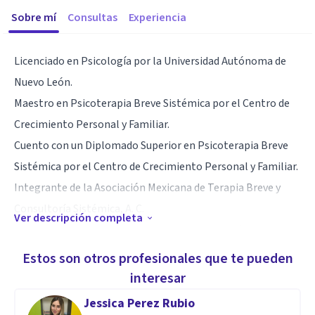
Sobre mí
Consultas
Experiencia
Licenciado en Psicología por la Universidad Autónoma de
Nuevo León.
Maestro en Psicoterapia Breve Sistémica por el Centro de
Crecimiento Personal y Familiar.
Cuento con un Diplomado Superior en Psicoterapia Breve
Sistémica por el Centro de Crecimiento Personal y Familiar.
Integrante de la Asociación Mexicana de Terapia Breve y
Consultoría Sistémica, A. C.
Ver descripción completa
Actualmente cursando un Diplomado en Diagnóstico e
intervenciones psicoterapéuticas en problemas infantiles
Estos son otros profesionales que te pueden
por la Unidad de Posgrados de la Familia y la Pareja.
interesar
Jessica Perez Rubio
Especialidad