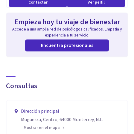
Contactar
Ver perfil
profesional, los últimos 4 años me he desempeñado en el
servicio público brindando tratamiento psicológico a más
Empieza hoy tu viaje de bienestar
de 400 personas de edad adulta, en sesiones de forma
Accede a una amplia red de psicólogos calificados. Empatía y
individual, pareja y familiar.
experiencia a tu servicio.
Me considero un profesional empático, respetuoso, atento
Encuentra profesionales
y ético. Creo firmemente que todas las personas tenemos la
capacidad y los recursos para superar los obstáculos que
pasamos. A través de esta terapia manejaremos actividades
que ayuden a identificar, aprender y controlar obstáculos
Consultas
que suceden en la vida.
Dirección principal
Muguerza, Centro, 64000 Monterrey, N.L.
Mostrar en el mapa