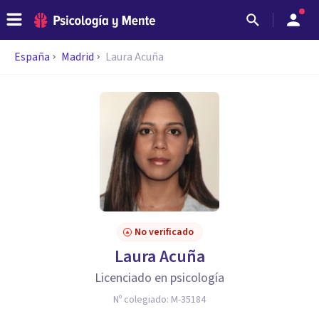
España
Madrid
Laura Acuña
No verificado
Laura Acuña
Licenciado en psicología
Nº colegiado:
M-35184