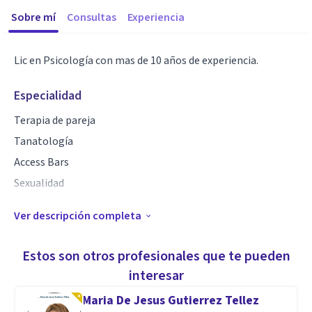
Sobre mí
Consultas
Experiencia
Lic en Psicología con mas de 10 años de experiencia.
Especialidad
Terapia de pareja
Tanatología
Access Bars
Sexualidad
Ver descripción completa
Aptitudes
Diplomado en: Tanatología, Educación y Consejería Sexual,
Estos son otros profesionales que te pueden
Access Bars, Inteligencia Emocional
interesar
Maria De Jesus Gutierrez Tellez