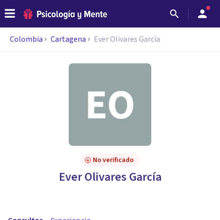
Colombia
Cartagena
Ever Olivares García
No verificado
Ever Olivares García