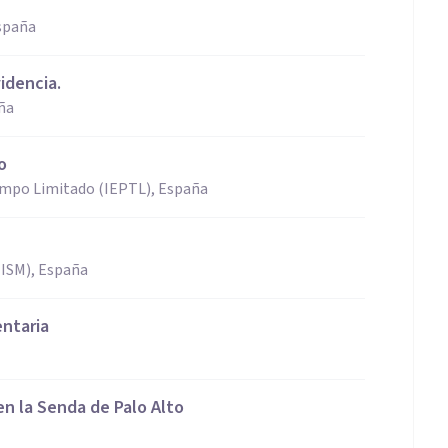
spaña
idencia.
ña
o
iempo Limitado (IEPTL), España
(ISM), España
entaria
en la Senda de Palo Alto