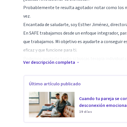
Probablemente te resulta agotador notar como los m
vez.
Encantada de saludarte, soy Esther Jiménez, directora
En SAFE trabajamos desde un enfoque integrador, para
que trabajamos. Mi objetivo es ayudarte a conseguir 
eficaz y que funcione para ti.
Podemos ayudarte tanto si buscas terapia individual
Ver descripción completa
cambio de forma presencial u online.
Especialidad
Último artículo publicado
Somos expertas en Terapia EMDR, Terapia de Pareja, S
Cuando tu pareja se con
permite seleccionar a la profesional que se adapte mej
desconexión emocional
Estos son algunos de los aspectos con los que yo y m
19 días
Terapia individual (Estado de ánimo, ansiedad, depend
la conducta alimentaria, trauma, dolor crónico, autoes