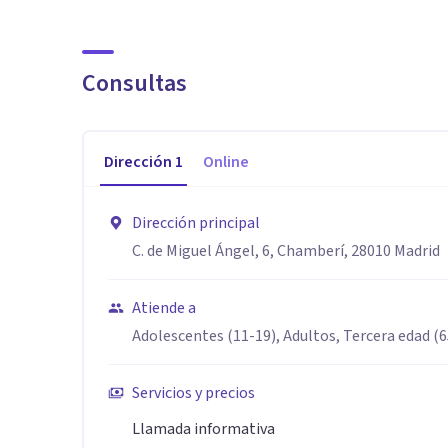
Terapia de pareja (Crisis de pareja, cambio vital, infid
Además realizamos formaciones sobre sexualidad y of
Consultas
reconectar.
Aptitudes
Dirección
1
Online
Para más información no dudes en ponerte en contac
llamada para resolver tus dudas y encontrar a la profe
Dirección principal
C. de Miguel Ángel, 6, Chamberí, 28010 Madrid
Atiende a
Adolescentes (11-19), Adultos, Tercera edad (
Servicios y precios
Llamada informativa