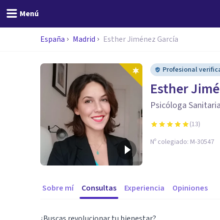
Menú
España
Madrid
Esther Jiménez García
Profesional verifi
Esther Jimé
Psicóloga Sanitaria
(
13
)
Nº colegiado:
M-30547
Sobre mí
Consultas
Experiencia
Opiniones
¿Buscas revolucionar tu bienestar?