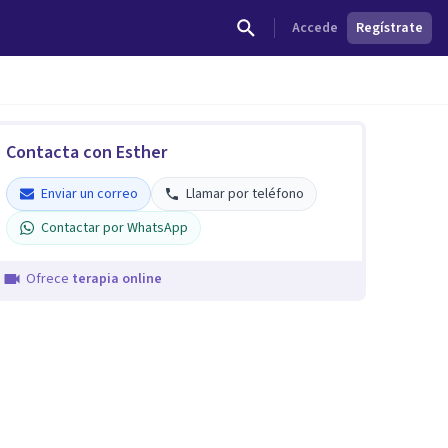
Accede
Regístrate
Contacta con Esther
Enviar un correo
Llamar por teléfono
Contactar por WhatsApp
Ofrece
terapia online
Esther Jiménez García
Verificado
5
Enviar un correo
Llamar por teléfono