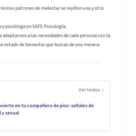
ismos patrones de malestar se repiten una y otra
 y psicóloga en SAFE Psicología.
 adaptarnos a las necesidades de cada persona con la
ese estado de bienestar que buscas de una manera
 como en pareja, acompañándote en tu proceso de
Ver todos
exología Clínica y Terapia Sistémica. Esto nos
vierte en tu compañero de piso: señales de
or a tu situación.
 y sexual
i equipo te podemos ayudar:
encia emocional, ruptura, sexualidad, trastornos de
tima...).