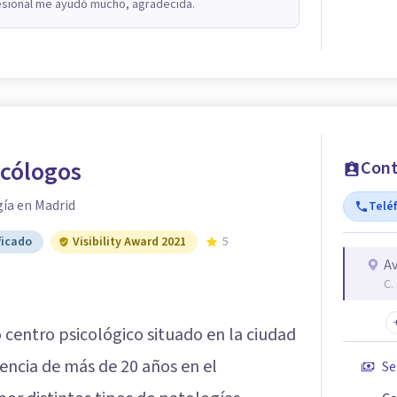
fesional me ayudó mucho, agradecida.
icólogos
Cont
gía en Madrid
Telé
ficado
Visibility Award 2021
5
Av
C.
 centro psicológico situado en la ciudad
encia de más de 20 años en el
Se