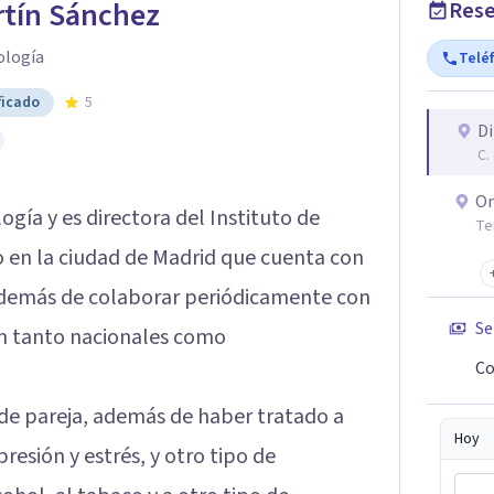
rtín Sánchez
Rese
ología
Telé
ficado
5
Di
C.
On
ogía y es directora del Instituto de
Te
o en la ciudad de Madrid que cuenta con
además de colaborar periódicamente con
Se
n tanto nacionales como
Co
y de pareja, además de haber tratado a
Hoy
esión y estrés, y otro tipo de