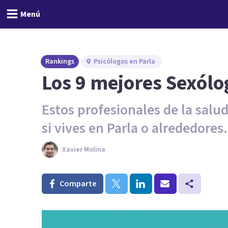
Menú
Rankings
Psicólogos en Parla
Los 9 mejores Sexólo
Estos profesionales de la salu
si vives en Parla o alrededores.
Xavier Molina
Comparte