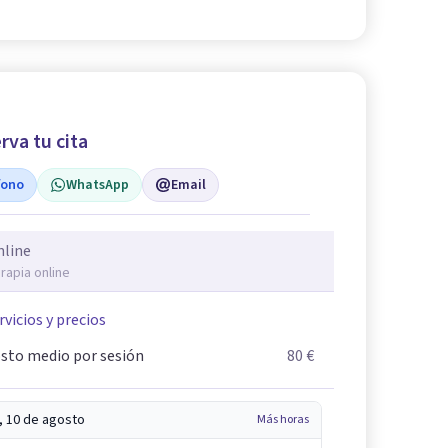
rva tu cita
fono
WhatsApp
Email
nline
rapia online
rvicios y precios
sto medio por sesión
80 €
, 10 de agosto
Más horas