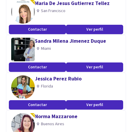
Maria De Jesus Gutierrez Tellez
Conocimientos prácticos en electricidad-electrónica,
San Francisco
maestro mecánico artesanal (JNDA-Ecuador), entrenador
deportivo en voleibol, afición por la música, capacitador
Contactar
Ver perfil
tallerista en SAC (servicio de atención a clientes) y ventas.
Sandra Milena Jimenez Duque
Miami
Contactar
Ver perfil
Jessica Perez Rubio
Florida
Contactar
Ver perfil
Norma Mazzarone
Buenos Aires